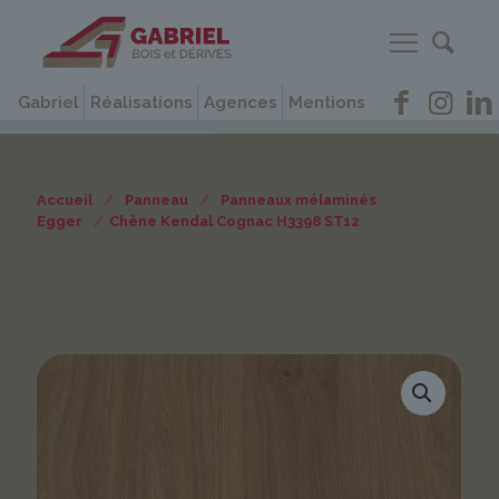
Gabriel
Réalisations
Agences
Mentions
Accueil
/
Panneau
/
Panneaux mélaminés
Egger
/
Chêne Kendal Cognac H3398 ST12