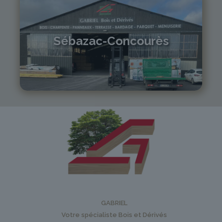
Sébazac-Concourès
05 81 55 83 89
monistrol@gabriel-sa.fr
GABRIEL
Votre spécialiste Bois et Dérivés