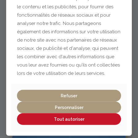
le contenu et les publicités, pour fournir des
fonctionnalités de réseaux sociaux et pour
analyser notre trafic. Nous partageons
Clermont-Ferrand
également des informations sur votre utilisation
de notre site avec nos partenaires de réseaux
04 73 42 18 38
sociaux, de publicité et d'analyse, qui peuvent
lexpo@gabriel-sa.fr
les combiner avec d'autres informations que
vous leur avez fournies ou qu'ils ont collectées
lors de votre utilisation de leurs services.
Vichy / Cusset
Refuser
Personnaliser
04 70 97 56 39
cusset@gabriel-sa.fr
Tout autoriser