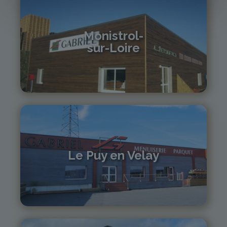
Monistrol-
sur-Loire
04 71 61 01 86
monistrol@gabriel-sa.fr
Le Puy en Velay
04 71 01 13 30
lepuy@gabriel-sa.fr