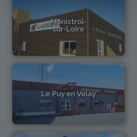
Monistrol-
sur-Loire
04 71 61 01 86
monistrol@gabriel-sa.fr
Le Puy en Velay
04 71 01 13 30
lepuy@gabriel-sa.fr