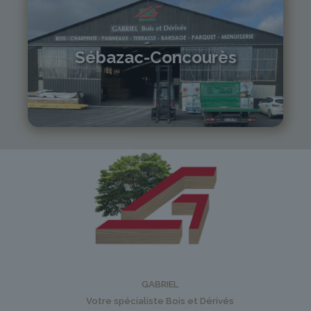
Sébazac-Concourès
05 81 55 83 89
monistrol@gabriel-sa.fr
GABRIEL
Votre spécialiste Bois et Dérivés