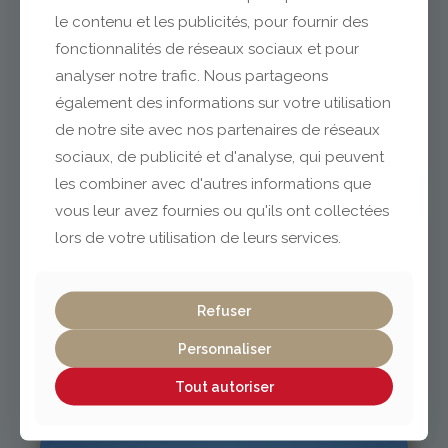
le contenu et les publicités, pour fournir des
fonctionnalités de réseaux sociaux et pour
analyser notre trafic. Nous partageons
Clermont-Ferrand
également des informations sur votre utilisation
de notre site avec nos partenaires de réseaux
04 73 42 18 38
sociaux, de publicité et d'analyse, qui peuvent
lexpo@gabriel-sa.fr
les combiner avec d'autres informations que
vous leur avez fournies ou qu'ils ont collectées
lors de votre utilisation de leurs services.
Vichy / Cusset
Refuser
Personnaliser
04 70 97 56 39
cusset@gabriel-sa.fr
Tout autoriser