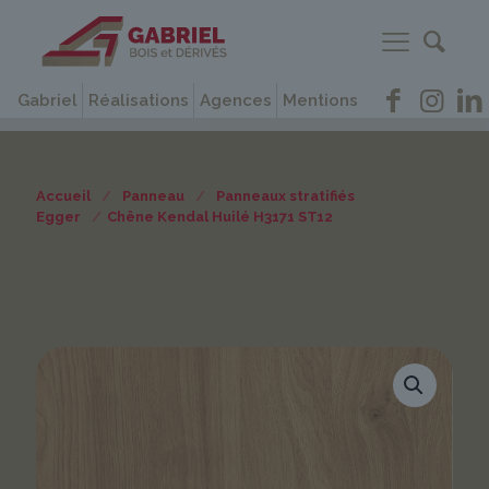
Gabriel
Réalisations
Agences
Mentions
Accueil
/
Panneau
/
Panneaux stratifiés
Egger
/
Chêne Kendal Huilé H3171 ST12