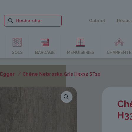
Gabriel
Réalis
SOLS
BARDAGE
MENUISERIES
CHARPENTE
 Egger
/
Chêne Nebraska Gris H3332 ST10
Ch
H3