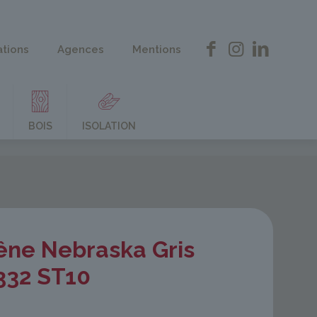
ations
Agences
Mentions
BOIS
ISOLATION
êne Nebraska Gris
332 ST10