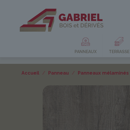
PANNEAUX
TERRASSE
Accueil
/
Panneau
/
Panneaux mélaminés