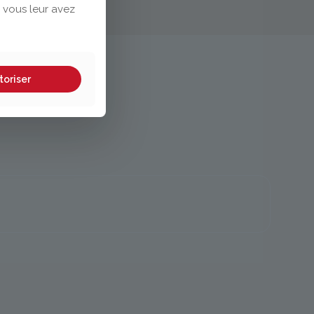
 vous leur avez
toriser