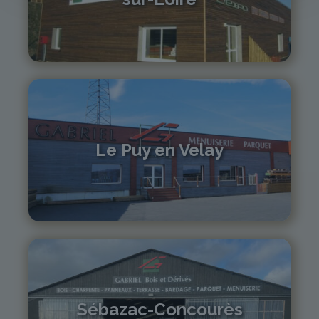
04 71 61 01 86
monistrol@gabriel-sa.fr
Le Puy en Velay
04 71 01 13 30
lepuy@gabriel-sa.fr
Sébazac-Concourès