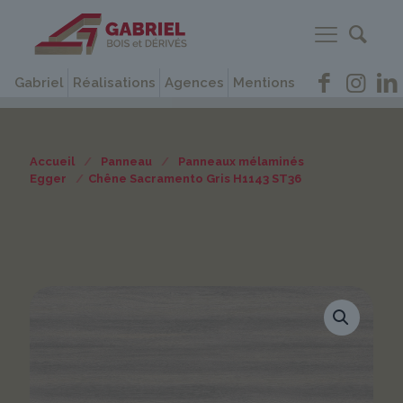
Gabriel
Réalisations
Agences
Mentions
Accueil
/
Panneau
/
Panneaux mélaminés
Egger
/
Chêne Sacramento Gris H1143 ST36