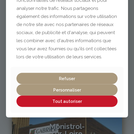
fonctionnalités de réseaux sociaux et pour
analyser notre trafic. Nous partageons
également des informations sur votre utilisation
04 73 42 18 38
lexpo@gabriel-sa.fr
de notre site avec nos partenaires de réseaux
sociaux, de publicité et d'analyse, qui peuvent
les combiner avec d'autres informations que
vous leur avez fournies ou qu'ils ont collectées
lors de votre utilisation de leurs services.
Vichy / Cusset
Refuser
04 70 97 56 39
cusset@gabriel-sa.fr
Personnaliser
Tout autoriser
Monistrol-
sur-Loire