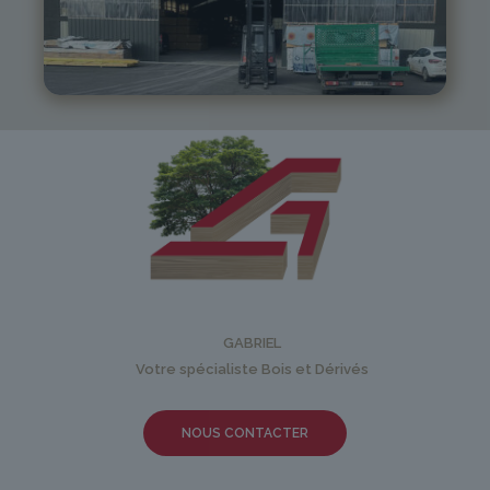
05 81 55 83 89
monistrol@gabriel-sa.fr
GABRIEL
Votre spécialiste Bois et Dérivés
NOUS CONTACTER