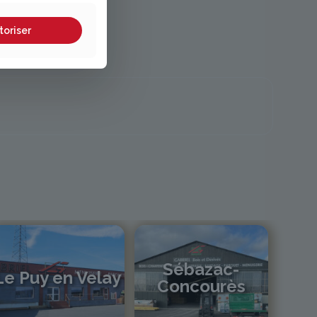
toriser
Sébazac-
Le Puy en Velay
Concourès