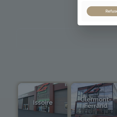
Refus
Clermont-
Issoire
Ferrand