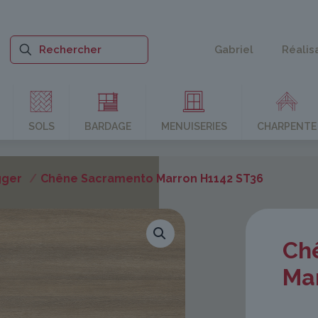
Gabriel
Réalis
SOLS
BARDAGE
MENUISERIES
CHARPENTE
gger
/
Chêne Sacramento Marron H1142 ST36
Ch
Ma