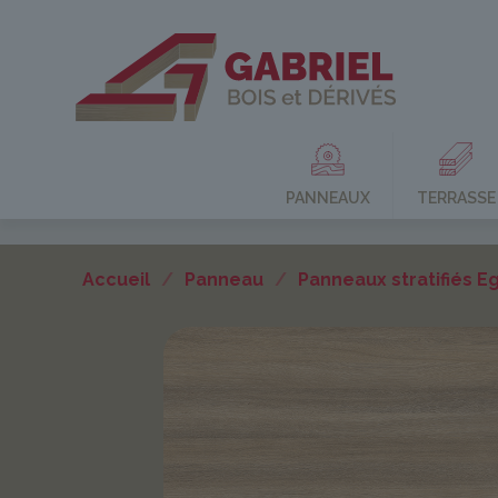
PANNEAUX
TERRASSE
Accueil
/
Panneau
/
Panneaux stratifiés E