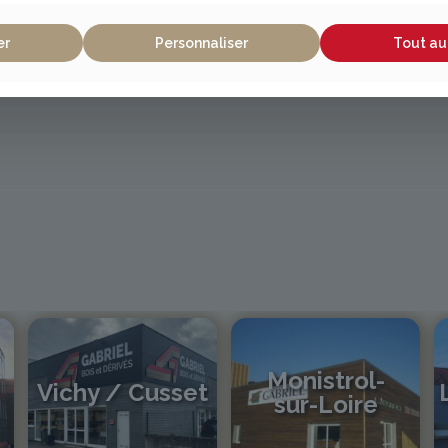
er
Personnaliser
Tout au
Monistrol-
Vichy / Cusset
sur-Loire
04 70 97 56 39