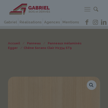
Gabriel
Réalisations
Agences
Mentions
Accueil
/
Panneau
/
Panneaux mélaminés
Egger
/
Chêne Sorano Clair H1334 ST9