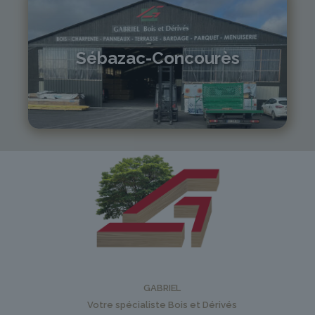
Sébazac-Concourès
05 81 55 83 89
monistrol@gabriel-sa.fr
GABRIEL
Votre spécialiste Bois et Dérivés