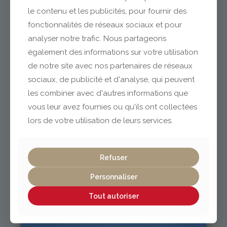
le contenu et les publicités, pour fournir des
fonctionnalités de réseaux sociaux et pour
analyser notre trafic. Nous partageons
Clermont-Ferrand
également des informations sur votre utilisation
de notre site avec nos partenaires de réseaux
04 73 42 18 38
sociaux, de publicité et d'analyse, qui peuvent
lexpo@gabriel-sa.fr
les combiner avec d'autres informations que
vous leur avez fournies ou qu'ils ont collectées
lors de votre utilisation de leurs services.
Vichy / Cusset
Refuser
Personnaliser
04 70 97 56 39
cusset@gabriel-sa.fr
Tout autoriser