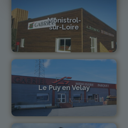
Monistrol-
sur-Loire
04 71 61 01 86
monistrol@gabriel-sa.fr
Le Puy en Velay
04 71 01 13 30
lepuy@gabriel-sa.fr