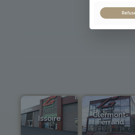
Refus
Clermont-
Issoire
Ferrand