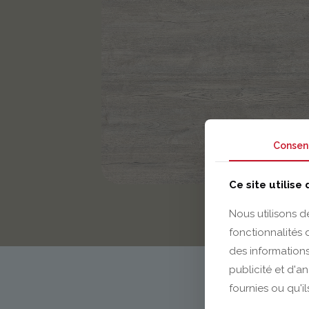
Consen
Ce site utilise
Nous utilisons d
fonctionnalités
des informations
publicité et d'a
fournies ou qu'il