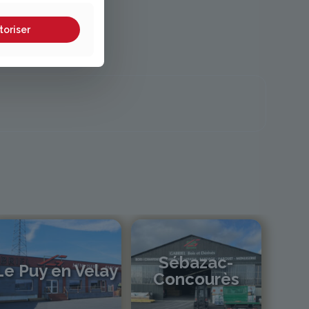
toriser
Sébazac-
Le Puy en Velay
Concourès