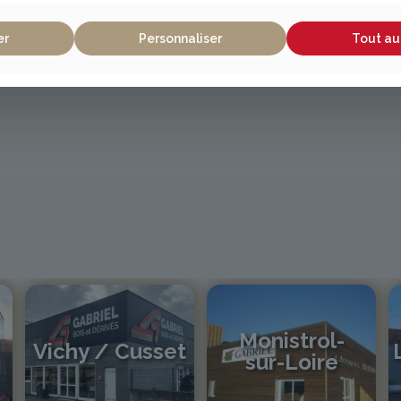
er
Personnaliser
Tout au
Monistrol-
Vichy / Cusset
sur-Loire
04 70 97 56 39