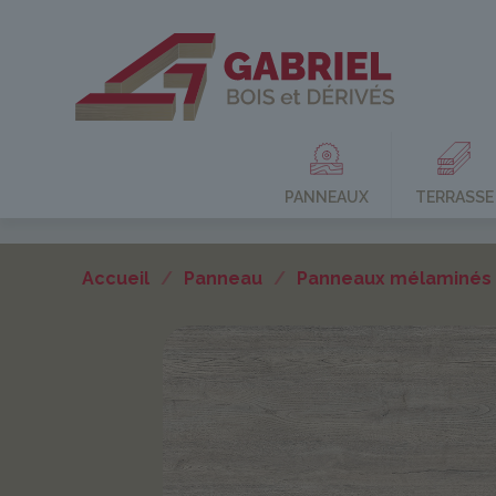
PANNEAUX
TERRASSE
Accueil
/
Panneau
/
Panneaux mélaminés