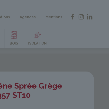
ations
Agences
Mentions
BOIS
ISOLATION
êne Sprée Grège
357 ST10