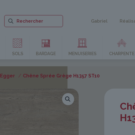
Gabriel
Réalis
SOLS
BARDAGE
MENUISERIES
CHARPENTE
 Egger
/
Chêne Sprée Grège H1357 ST10
Ch
H1