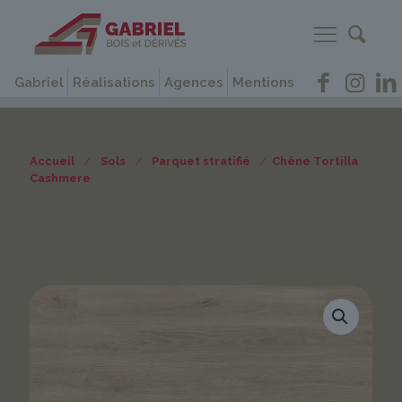
Gabriel
Réalisations
Agences
Mentions
Accueil
/
Sols
/
Parquet stratifié
/
Chêne Tortilla
Cashmere