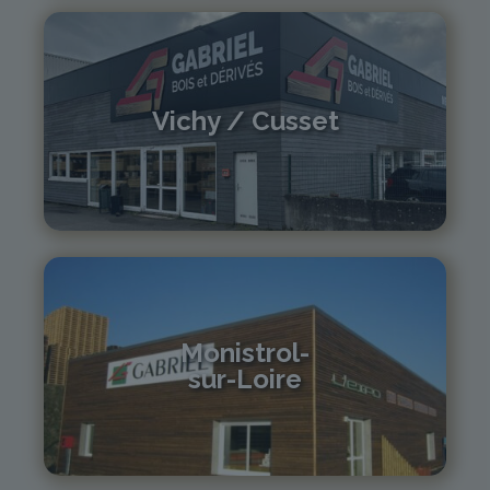
Vichy / Cusset
04 70 97 56 39
cusset@gabriel-sa.fr
Monistrol-
sur-Loire
04 71 61 01 86
monistrol@gabriel-sa.fr