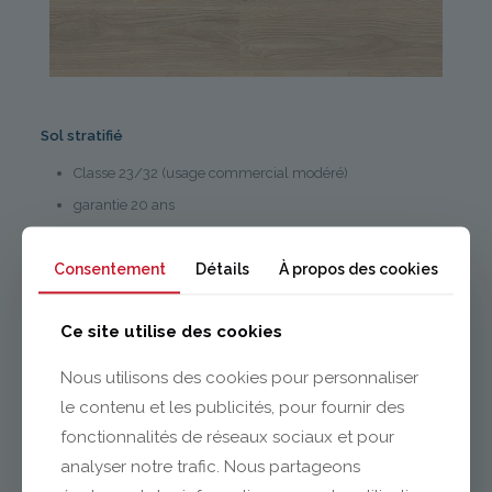
Sol stratifié
Classe 23/32 (usage commercial modéré)
garantie 20 ans
AC4
Consentement
Détails
À propos des cookies
4 chanfreins
Format (mm) : 8 x 195 x 1288
Ce site utilise des cookies
Nous utilisons des cookies pour personnaliser
le contenu et les publicités, pour fournir des
fonctionnalités de réseaux sociaux et pour
analyser notre trafic. Nous partageons