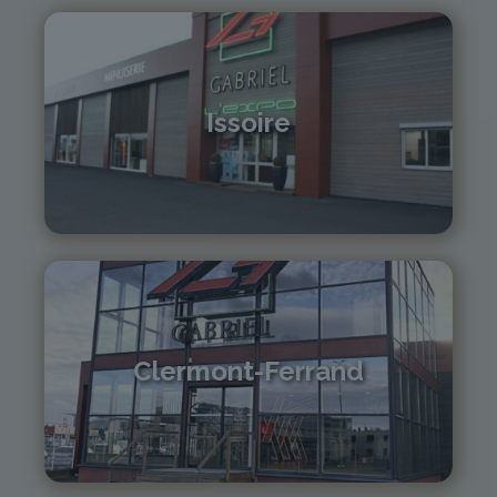
Issoire
04 73 55 06 09
contact@gabriel-sa.fr
Clermont-Ferrand
04 73 42 18 38
lexpo@gabriel-sa.fr