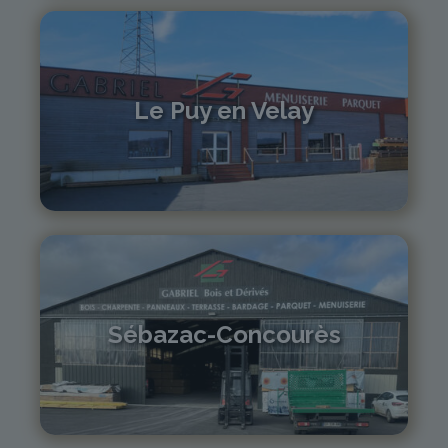
Le Puy en Velay
04 71 01 13 30
lepuy@gabriel-sa.fr
Sébazac-Concourès
05 81 55 83 89
monistrol@gabriel-sa.fr