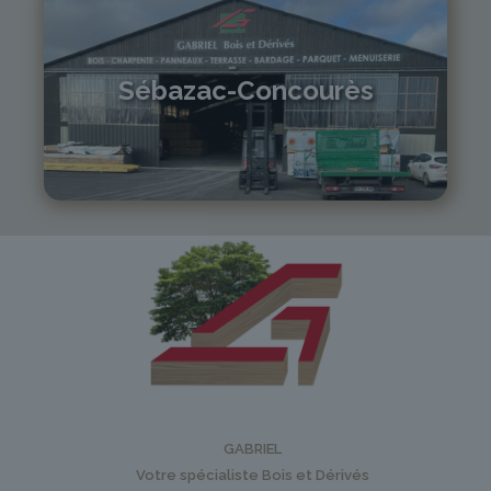
Sébazac-Concourès
05 81 55 83 89
monistrol@gabriel-sa.fr
GABRIEL
Votre spécialiste Bois et Dérivés