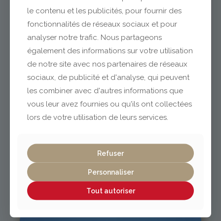
le contenu et les publicités, pour fournir des
fonctionnalités de réseaux sociaux et pour
analyser notre trafic. Nous partageons
Clermont-Ferrand
également des informations sur votre utilisation
de notre site avec nos partenaires de réseaux
04 73 42 18 38
sociaux, de publicité et d'analyse, qui peuvent
lexpo@gabriel-sa.fr
les combiner avec d'autres informations que
vous leur avez fournies ou qu'ils ont collectées
lors de votre utilisation de leurs services.
Vichy / Cusset
Refuser
Personnaliser
04 70 97 56 39
cusset@gabriel-sa.fr
Tout autoriser