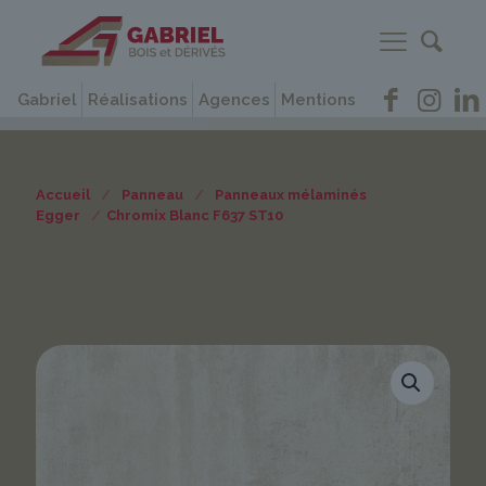
Gabriel
Réalisations
Agences
Mentions
Accueil
/
Panneau
/
Panneaux mélaminés
Egger
/
Chromix Blanc F637 ST10