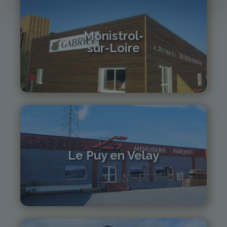
Monistrol-
sur-Loire
04 71 61 01 86
monistrol@gabriel-sa.fr
Le Puy en Velay
04 71 01 13 30
lepuy@gabriel-sa.fr