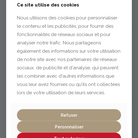
Ce site utilise des cookies
04 73 55 06 09
Nous utilisons des cookies pour personnaliser
contact@gabriel-sa.fr
le contenu et les publicités, pour fournir des
fonctionnalités de réseaux sociaux et pour
analyser notre trafic. Nous partageons
également des informations sur votre utilisation
de notre site avec nos partenaires de réseaux
Clermont-Ferrand
sociaux, de publicité et d'analyse, qui peuvent
les combiner avec d'autres informations que
vous leur avez fournies ou qu'ils ont collectées
04 73 42 18 38
lexpo@gabriel-sa.fr
lors de votre utilisation de leurs services.
Refuser
Personnaliser
Vichy / Cusset