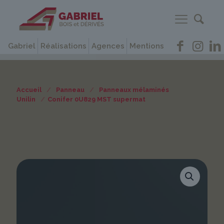
Gabriel
Réalisations
Agences
Mentions
Accueil
/
Panneau
/
Panneaux mélaminés
Unilin
/
Conifer 0U829 MST supermat