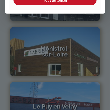
Tout autoriser
04 70 97 56 39
cusset@gabriel-sa.fr
Monistrol-
sur-Loire
04 71 61 01 86
monistrol@gabriel-sa.fr
Le Puy en Velay