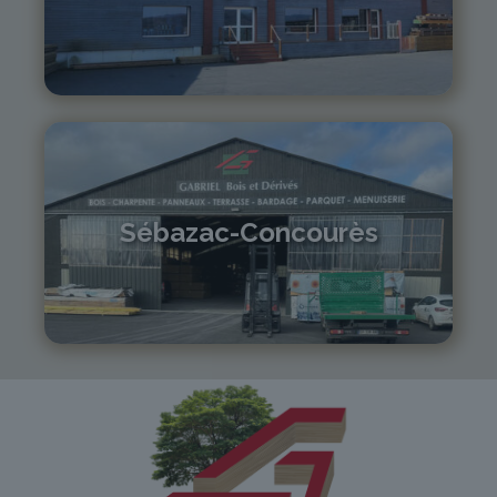
04 71 01 13 30
lepuy@gabriel-sa.fr
Sébazac-Concourès
05 81 55 83 89
monistrol@gabriel-sa.fr