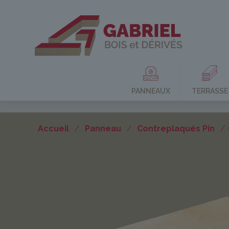
PANNEAUX
TERRASSE
Accueil
/
Panneau
/
Contreplaqués Pin
/