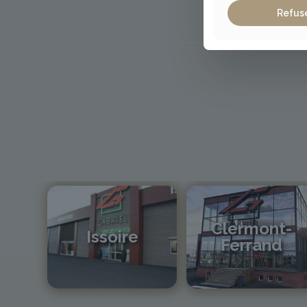
Refus
Clermont-
Issoire
Ferrand
04 73 55 06 09
04 73 42 18 38
contact@gabriel-sa.fr
lexpo@gabriel-sa.fr