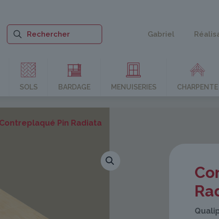
Gabriel
Réalis
SOLS
BARDAGE
MENUISERIES
CHARPENTE
Contreplaqué Pin Radiata
Co
Ra
Quali