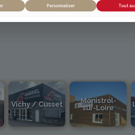
er
Personnaliser
Tout au
Monistrol-
Vichy / Cusset
sur-Loire
04 70 97 56 39
cusset@gabriel-sa.fr
04 71 61 01 86
monistrol@gabriel-sa.fr