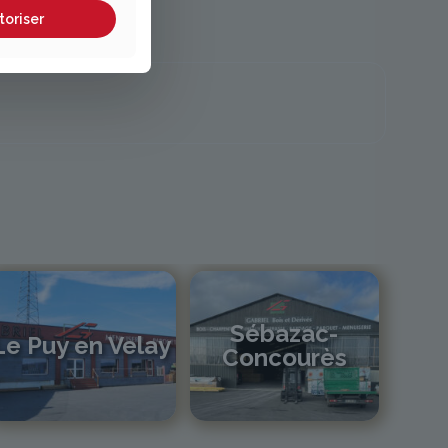
toriser
Sébazac-
Le Puy en Velay
Concourès
04 71 01 13 30
lepuy@gabriel-sa.fr
05 81 55 83 89