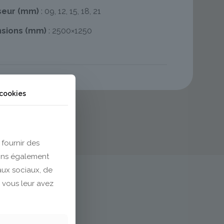
seur (mm)
: 09, 12, 15, 18, 21
sions (mm)
: 2500×1250
 cookies
 fournir des
eons également
eaux sociaux, de
 vous leur avez