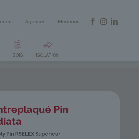
ations
Agences
Mentions
BOIS
ISOLATION
ntreplaqué Pin
diata
ply Pin RSELEX Supérieur