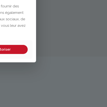
 fournir des
eons également
eaux sociaux, de
 vous leur avez
toriser