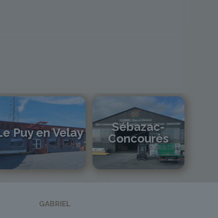
Sébazac-
Le Puy en Velay
Concourès
04 71 01 13 30
lepuy@gabriel-sa.fr
05 81 55 83 89
monistrol@gabriel-sa.fr
GABRIEL