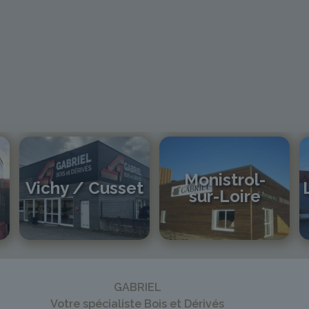
Monistrol-
Vichy / Cusset
sur-Loire
04 70 97 56 39
cusset@gabriel-sa.fr
04 71 61 01 86
monistrol@gabriel-sa.fr
GABRIEL
Votre spécialiste Bois et Dérivés