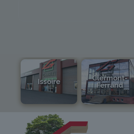
Clermont-
Issoire
Ferrand
04 73 55 06 09
04 73 42 18 38
contact@gabriel-sa.fr
lexpo@gabriel-sa.fr