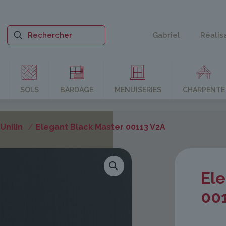
Gabriel
Réalis
SOLS
BARDAGE
MENUISERIES
CHARPENTE
nilin
/
Elegant Black Master 00113 V2A
Ele
00