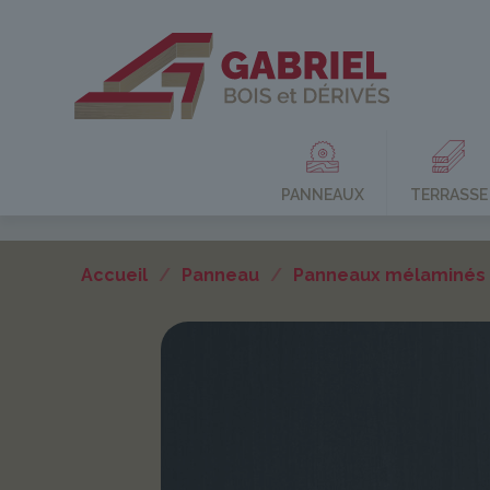
PANNEAUX
TERRASSE
Accueil
/
Panneau
/
Panneaux mélaminés U