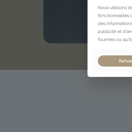
Nous utilisons d
fonctionnalités
des informations
publicité et d'a
fournies ou qu'il
Refus