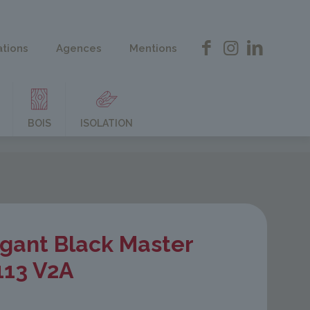
ations
Agences
Mentions
BOIS
ISOLATION
gant Black Master
113 V2A