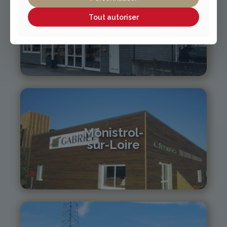
Tout autoriser
Vichy / Cusset
04 70 97 56 39
cusset@gabriel-sa.fr
Monistrol-
sur-Loire
04 71 61 01 86
monistrol@gabriel-sa.fr