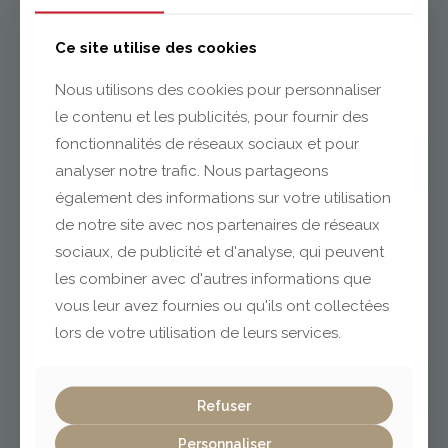
Issoire
Ce site utilise des cookies
Nous utilisons des cookies pour personnaliser
le contenu et les publicités, pour fournir des
04 73 55 06 09
contact@gabriel-sa.fr
fonctionnalités de réseaux sociaux et pour
analyser notre trafic. Nous partageons
également des informations sur votre utilisation
de notre site avec nos partenaires de réseaux
sociaux, de publicité et d'analyse, qui peuvent
Clermont-Ferrand
les combiner avec d'autres informations que
vous leur avez fournies ou qu'ils ont collectées
lors de votre utilisation de leurs services.
04 73 42 18 38
lexpo@gabriel-sa.fr
Refuser
Personnaliser