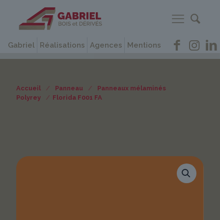
Gabriel
Réalisations
Agences
Mentions
Accueil
/
Panneau
/
Panneaux mélaminés
Polyrey
/
Florida F001 FA