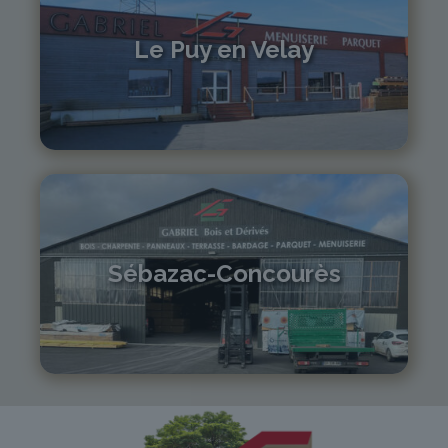
Le Puy en Velay
04 71 01 13 30
lepuy@gabriel-sa.fr
Sébazac-Concourès
05 81 55 83 89
monistrol@gabriel-sa.fr