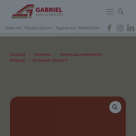
Gabriel
Réalisations
Agences
Mentions
Accueil
/
Panneau
/
Panneaux mélaminés
Polyrey
/
Grenade G024 FA