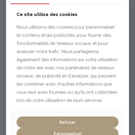
Issoire
Ce site utilise des cookies
Nous utilisons des cookies pour personnaliser
le contenu et les publicités, pour fournir des
04 73 55 06 09
contact@gabriel-sa.fr
fonctionnalités de réseaux sociaux et pour
analyser notre trafic. Nous partageons
également des informations sur votre utilisation
de notre site avec nos partenaires de réseaux
sociaux, de publicité et d'analyse, qui peuvent
Clermont-Ferrand
les combiner avec d'autres informations que
vous leur avez fournies ou qu'ils ont collectées
lors de votre utilisation de leurs services.
04 73 42 18 38
lexpo@gabriel-sa.fr
Refuser
Personnaliser