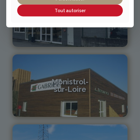
Tout autoriser
Vichy / Cusset
04 70 97 56 39
cusset@gabriel-sa.fr
Monistrol-
sur-Loire
04 71 61 01 86
monistrol@gabriel-sa.fr