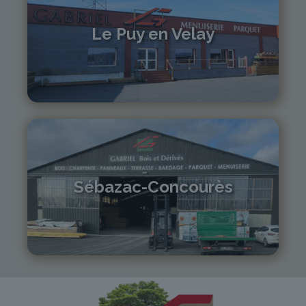
Le Puy en Velay
04 71 01 13 30
lepuy@gabriel-sa.fr
Sébazac-Concourès
05 81 55 83 89
monistrol@gabriel-sa.fr