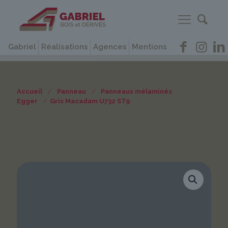
Gabriel
Réalisations
Agences
Mentions
Accueil
/
Panneau
/
Panneaux mélaminés
Egger
/
Gris Macadam U732 ST9