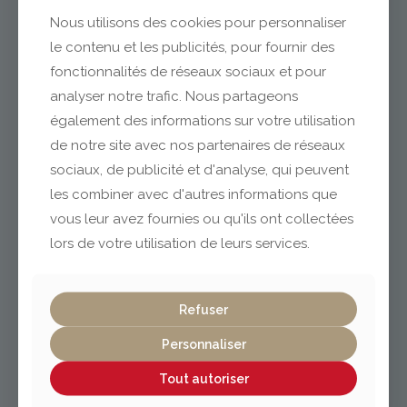
Nous utilisons des cookies pour personnaliser
le contenu et les publicités, pour fournir des
fonctionnalités de réseaux sociaux et pour
analyser notre trafic. Nous partageons
également des informations sur votre utilisation
Clermont-Ferrand
de notre site avec nos partenaires de réseaux
sociaux, de publicité et d'analyse, qui peuvent
04 73 42 18 38
les combiner avec d'autres informations que
lexpo@gabriel-sa.fr
vous leur avez fournies ou qu'ils ont collectées
lors de votre utilisation de leurs services.
Refuser
Vichy / Cusset
Personnaliser
Tout autoriser
04 70 97 56 39
cusset@gabriel-sa.fr