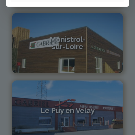
Monistrol-
sur-Loire
04 71 61 01 86
monistrol@gabriel-sa.fr
Le Puy en Velay
04 71 01 13 30
lepuy@gabriel-sa.fr