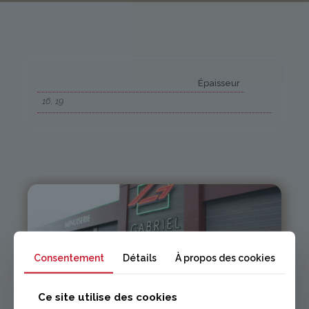
Épaisseur
16, 19
Issoire
Consentement
Détails
À propos des cookies
Ce site utilise des cookies
04 73 55 06 09
contact@gabriel-sa.fr