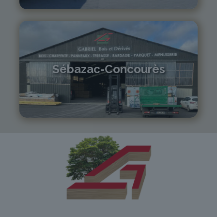
Sébazac-Concourès
05 81 55 83 89
monistrol@gabriel-sa.fr