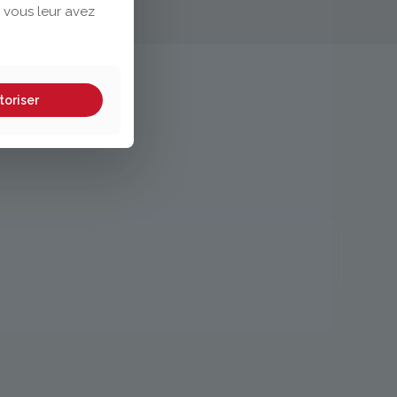
 vous leur avez
toriser