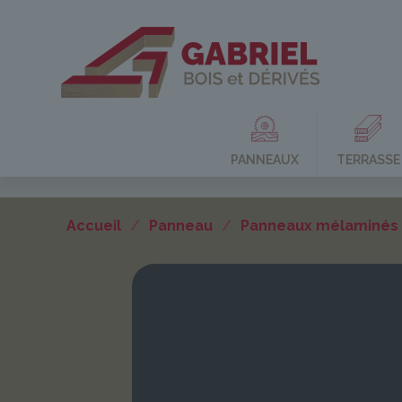
PANNEAUX
TERRASSE
Accueil
/
Panneau
/
Panneaux mélaminés