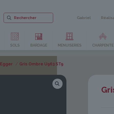
Gabriel
Réalis
SOLS
BARDAGE
MENUISERIES
CHARPENTE
 Egger
/
Gris Ombre U963 ST9
Gr