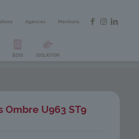
ations
Agences
Mentions
BOIS
ISOLATION
is Ombre U963 ST9