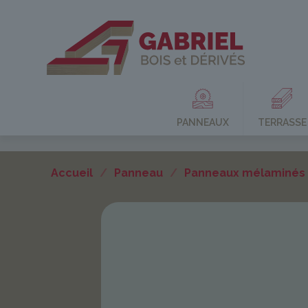
PANNEAUX
TERRASSE
Accueil
/
Panneau
/
Panneaux mélaminés 