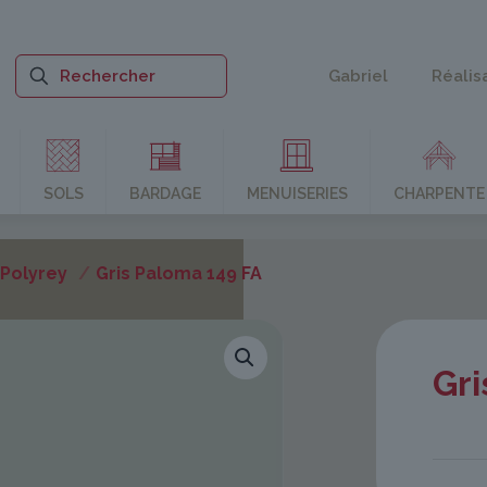
Gabriel
Réalis
SOLS
BARDAGE
MENUISERIES
CHARPENTE
Polyrey
/
Gris Paloma 149 FA
Gri