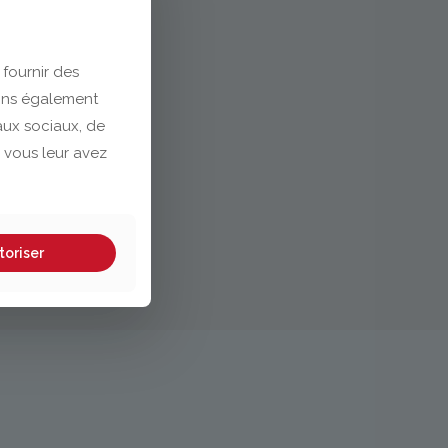
 fournir des
eons également
eaux sociaux, de
 vous leur avez
toriser