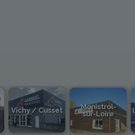
Monistrol-
Vichy / Cusset
sur-Loire
04 70 97 56 39
cusset@gabriel-sa.fr
04 71 61 01 86