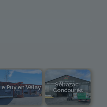
Sébazac-
Le Puy en Velay
Concourès
04 71 01 13 30
lepuy@gabriel-sa.fr