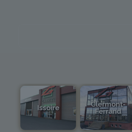
Clermont-
Issoire
Ferrand
04 73 55 06 09
04 73 42 18 38
contact@gabriel-sa.fr