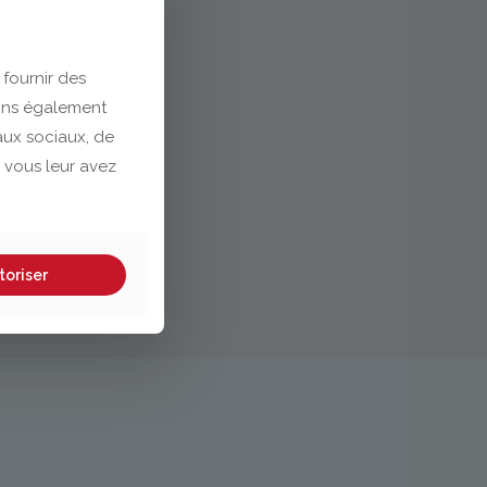
 fournir des
eons également
eaux sociaux, de
 vous leur avez
toriser