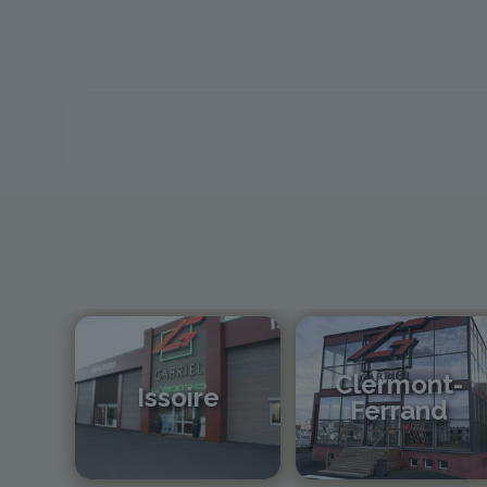
Clermont-
Issoire
Ferrand
04 73 55 06 09
04 73 42 18 38
contact@gabriel-sa.fr