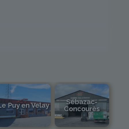
Sébazac-
Le Puy en Velay
Concourès
04 71 01 13 30
lepuy@gabriel-sa.fr