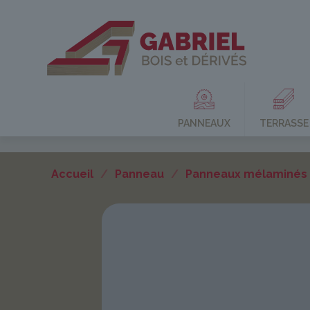
PANNEAUX
TERRASSE
Accueil
/
Panneau
/
Panneaux mélaminés 