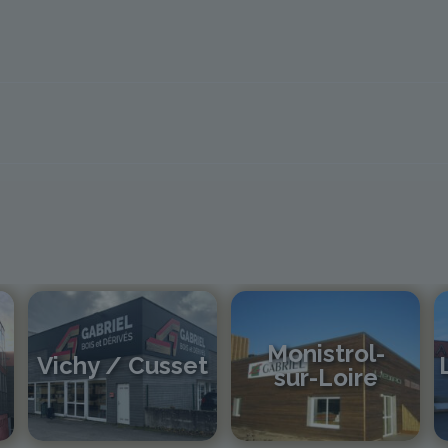
Monistrol-
Vichy / Cusset
sur-Loire
04 70 97 56 39
cusset@gabriel-sa.fr
04 71 61 01 86