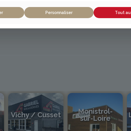
er
Personnaliser
Tout au
Monistrol-
Vichy / Cusset
sur-Loire
04 70 97 56 39