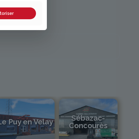
toriser
Sébazac-
Le Puy en Velay
Concourès