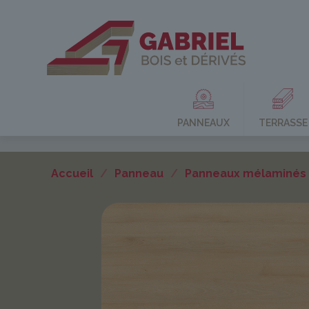
PANNEAUX
TERRASSE
Accueil
/
Panneau
/
Panneaux mélaminés