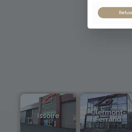
Refus
Clermont-
Issoire
Ferrand