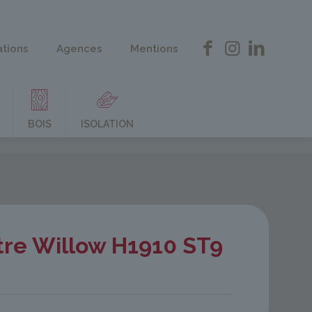
ations
Agences
Mentions
BOIS
ISOLATION
tre Willow H1910 ST9