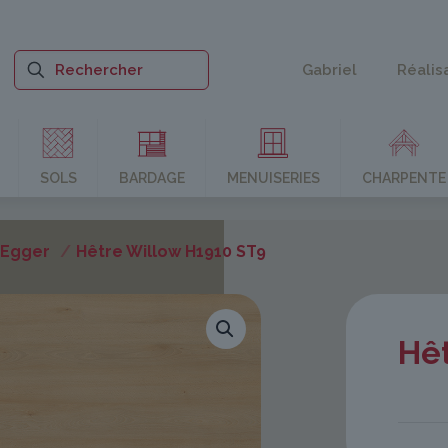
Gabriel
Réalis
SOLS
BARDAGE
MENUISERIES
CHARPENTE
 Egger
/
Hêtre Willow H1910 ST9
Hê