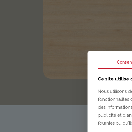
Consen
Ce site utilise
Nous utilisons d
fonctionnalités
des informations
publicité et d'a
fournies ou qu'il