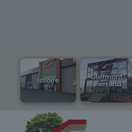
Clermont-
Issoire
Ferrand
04 73 55 06 09
04 73 42 18 38
contact@gabriel-sa.fr
lexpo@gabriel-sa.fr