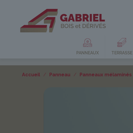
PANNEAUX
TERRASSE
Accueil
/
Panneau
/
Panneaux mélaminés U