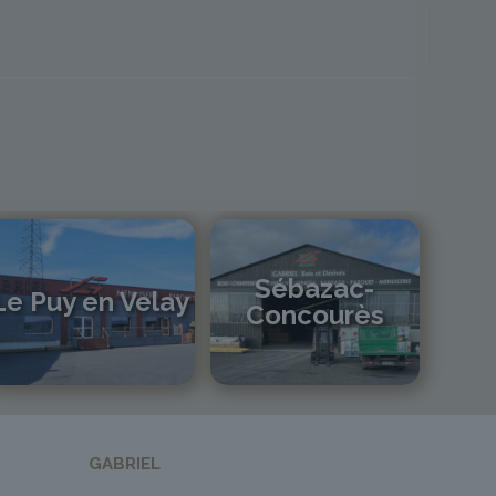
Sébazac-
Le Puy en Velay
Concourès
04 71 01 13 30
lepuy@gabriel-sa.fr
05 81 55 83 89
monistrol@gabriel-sa.fr
GABRIEL