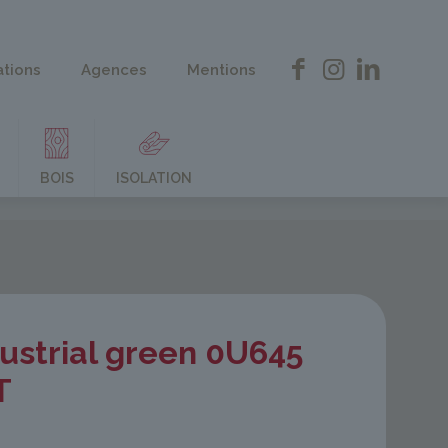
ations
Agences
Mentions
BOIS
ISOLATION
ustrial green 0U645
T