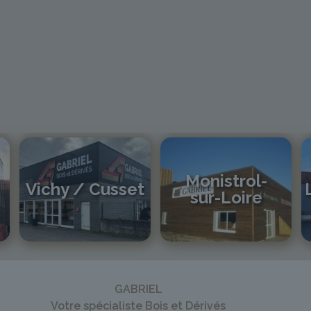
Monistrol-
Vichy / Cusset
sur-Loire
04 70 97 56 39
cusset@gabriel-sa.fr
04 71 61 01 86
monistrol@gabriel-sa.fr
GABRIEL
Votre spécialiste Bois et Dérivés