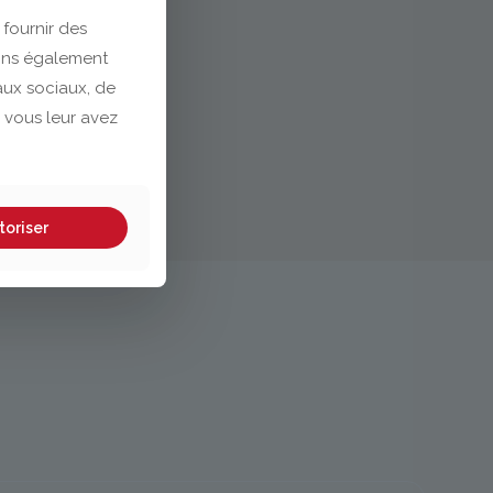
 fournir des
eons également
eaux sociaux, de
 vous leur avez
toriser