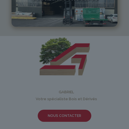
05 81 55 83 89
monistrol@gabriel-sa.fr
GABRIEL
Votre spécialiste Bois et Dérivés
NOUS CONTACTER