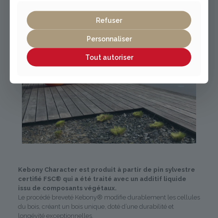
Refuser
Personnaliser
Tout autoriser
Kebony Character est produit à partir de pin sylvestre
certifié FSC® qui a été traité avec un additif liquide
issu de composants végétaux.
Le procédé breveté Kebony® modifie durablement les cellules
du bois, créant un bois unique, doté d’une durabilité et
longévité exceptionnelles,