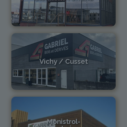
04 73 42 18 38
lexpo@gabriel-sa.fr
Vichy / Cusset
04 70 97 56 39
cusset@gabriel-sa.fr
Monistrol-