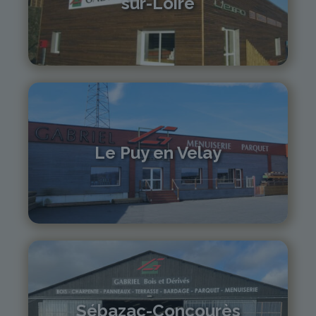
sur-Loire
04 71 61 01 86
monistrol@gabriel-sa.fr
Le Puy en Velay
04 71 01 13 30
lepuy@gabriel-sa.fr
Sébazac-Concourès