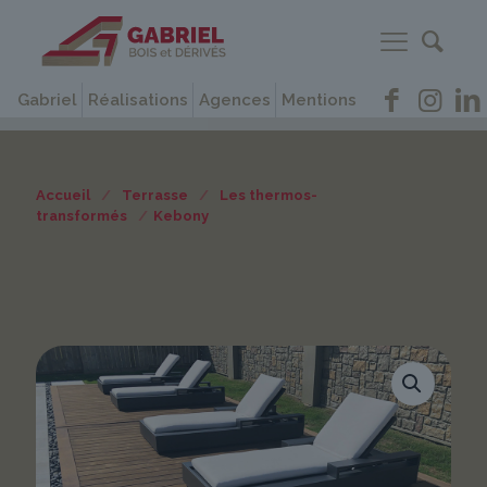
Gabriel
Réalisations
Agences
Mentions
Accueil
/
Terrasse
/
Les thermos-
transformés
/
Kebony