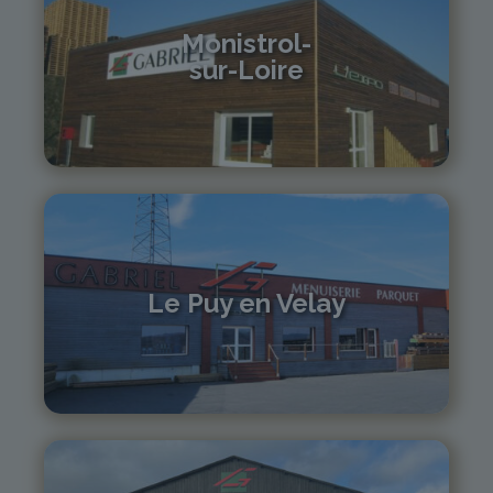
Monistrol-
sur-Loire
04 71 61 01 86
monistrol@gabriel-sa.fr
Le Puy en Velay
04 71 01 13 30
lepuy@gabriel-sa.fr