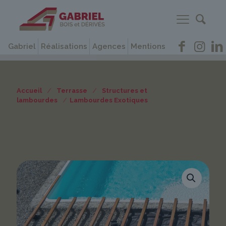
Gabriel
Réalisations
Agences
Mentions
Accueil
/
Terrasse
/
Structures et
lambourdes
/
Lambourdes Exotiques