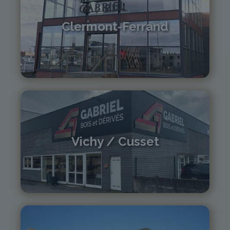
Clermont-Ferrand
04 73 42 18 38
lexpo@gabriel-sa.fr
Vichy / Cusset
04 70 97 56 39
cusset@gabriel-sa.fr