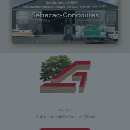
Sébazac-Concourès
05 81 55 83 89
monistrol@gabriel-sa.fr
GABRIEL
Votre spécialiste Bois et Dérivés