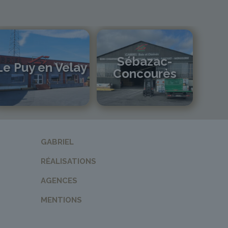
Sébazac-
Le Puy en Velay
Concourès
04 71 01 13 30
lepuy@gabriel-sa.fr
05 81 55 83 89
monistrol@gabriel-sa.fr
GABRIEL
RÉALISATIONS
AGENCES
MENTIONS