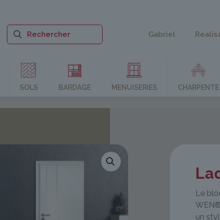
Gabriel
Réalis
SOLS
BARDAGE
MENUISERIES
CHARPENTE
La
Le blo
WEN® s
un styl