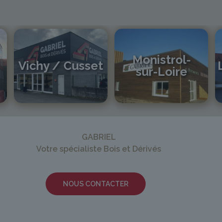
Monistrol-
Vichy / Cusset
sur-Loire
04 70 97 56 39
cusset@gabriel-sa.fr
04 71 61 01 86
monistrol@gabriel-sa.fr
GABRIEL
Votre spécialiste Bois et Dérivés
NOUS CONTACTER