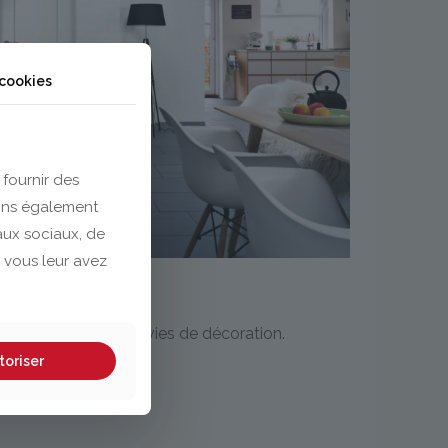
 cookies
 fournir des
eons également
eaux sociaux, de
 vous leur avez
dra à toutes vos envies de décoration.
toriser