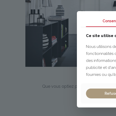
Consen
Ce site utilise
Nous utilisons d
fonctionnalités
des informations
publicité et d'a
fournies ou qu'il
Que vous optiez pour un style moderne, 
Refus