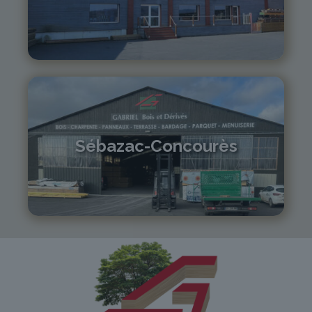
04 71 01 13 30
lepuy@gabriel-sa.fr
Sébazac-Concourès
05 81 55 83 89
monistrol@gabriel-sa.fr