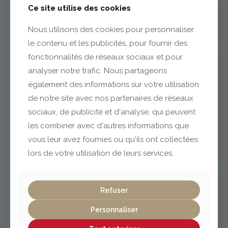
Ce site utilise des cookies
04 73 55 06 09
Nous utilisons des cookies pour personnaliser
contact@gabriel-sa.fr
le contenu et les publicités, pour fournir des
fonctionnalités de réseaux sociaux et pour
analyser notre trafic. Nous partageons
également des informations sur votre utilisation
de notre site avec nos partenaires de réseaux
Clermont-Ferrand
sociaux, de publicité et d'analyse, qui peuvent
les combiner avec d'autres informations que
vous leur avez fournies ou qu'ils ont collectées
04 73 42 18 38
lexpo@gabriel-sa.fr
lors de votre utilisation de leurs services.
Refuser
Personnaliser
Vichy / Cusset