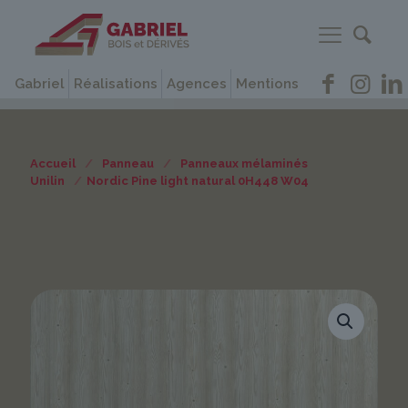
Gabriel
Réalisations
Agences
Mentions
Accueil
/
Panneau
/
Panneaux mélaminés
Unilin
/
Nordic Pine light natural 0H448 W04