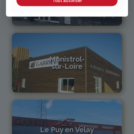
Tout autoriser
04 70 97 56 39
cusset@gabriel-sa.fr
Monistrol-
sur-Loire
04 71 61 01 86
monistrol@gabriel-sa.fr
Le Puy en Velay