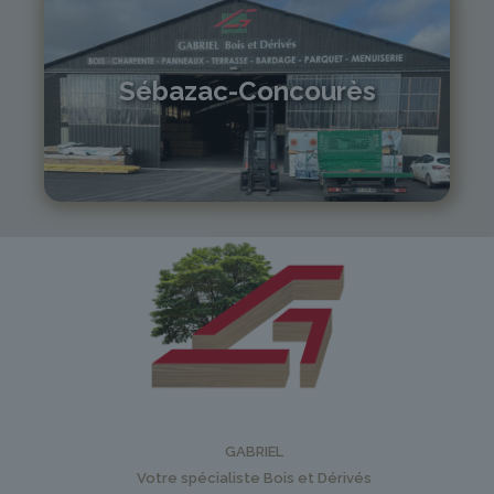
Sébazac-Concourès
05 81 55 83 89
monistrol@gabriel-sa.fr
GABRIEL
Votre spécialiste Bois et Dérivés