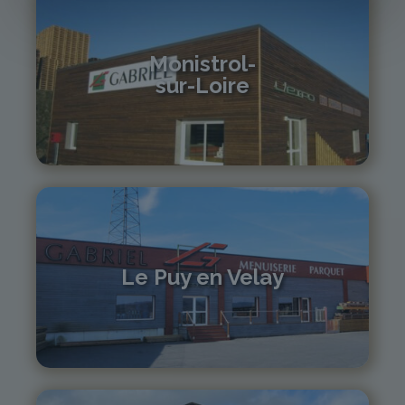
Monistrol-
sur-Loire
04 71 61 01 86
monistrol@gabriel-sa.fr
Le Puy en Velay
04 71 01 13 30
lepuy@gabriel-sa.fr