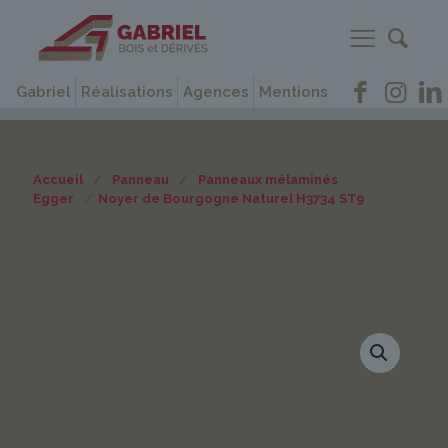
Gabriel
Réalisations
Agences
Mentions
Accueil
/
Panneau
/
Panneaux mélaminés
Egger
/
Noyer de Bourgogne Naturel H3734 ST9