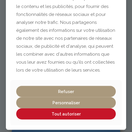
le contenu et les publicités, pour fournir des
fonctionnalités de réseaux sociaux et pour
analyser notre trafic. Nous partageons
Clermont-Ferrand
également des informations sur votre utilisation
de notre site avec nos partenaires de réseaux
04 73 42 18 38
sociaux, de publicité et d'analyse, qui peuvent
lexpo@gabriel-sa.fr
les combiner avec d'autres informations que
vous leur avez fournies ou qu'ils ont collectées
lors de votre utilisation de leurs services.
Vichy / Cusset
Refuser
Personnaliser
04 70 97 56 39
cusset@gabriel-sa.fr
Tout autoriser