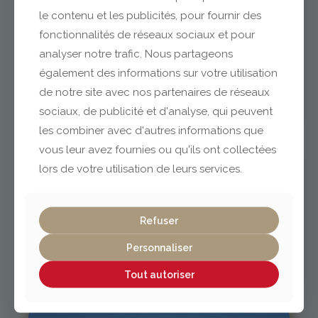
le contenu et les publicités, pour fournir des
fonctionnalités de réseaux sociaux et pour
analyser notre trafic. Nous partageons
Clermont-Ferrand
également des informations sur votre utilisation
de notre site avec nos partenaires de réseaux
04 73 42 18 38
sociaux, de publicité et d'analyse, qui peuvent
lexpo@gabriel-sa.fr
les combiner avec d'autres informations que
vous leur avez fournies ou qu'ils ont collectées
lors de votre utilisation de leurs services.
Vichy / Cusset
Refuser
Personnaliser
04 70 97 56 39
cusset@gabriel-sa.fr
Tout autoriser