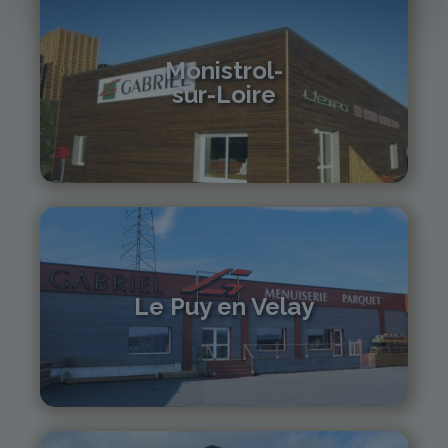
Monistrol-
sur-Loire
04 71 61 01 86
monistrol@gabriel-sa.fr
Le Puy en Velay
04 71 01 13 30
lepuy@gabriel-sa.fr