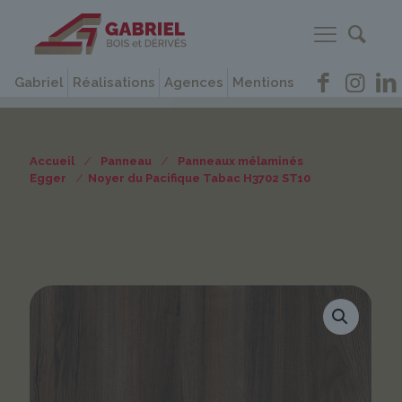
Gabriel
Réalisations
Agences
Mentions
Accueil
/
Panneau
/
Panneaux mélaminés
Egger
/
Noyer du Pacifique Tabac H3702 ST10