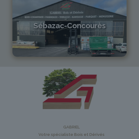
Sébazac-Concourès
05 81 55 83 89
monistrol@gabriel-sa.fr
GABRIEL
Votre spécialiste Bois et Dérivés