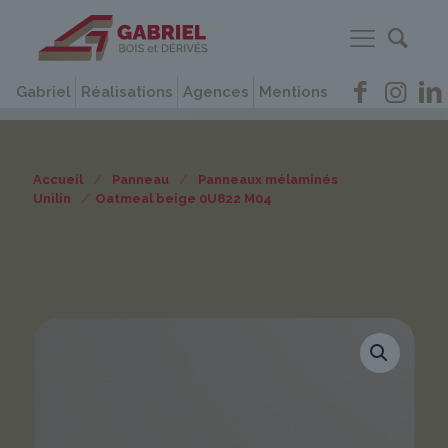
Gabriel
Réalisations
Agences
Mentions
Accueil
/
Panneau
/
Panneaux mélaminés
Unilin
/
Oatmeal beige 0U822 M04