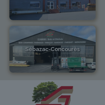
04 71 01 13 30
lepuy@gabriel-sa.fr
Sébazac-Concourès
05 81 55 83 89
monistrol@gabriel-sa.fr