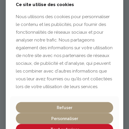
Ce site utilise des cookies
04 73 55 06 09
Nous utilisons des cookies pour personnaliser
contact@gabriel-sa.fr
le contenu et les publicités, pour fournir des
fonctionnalités de réseaux sociaux et pour
analyser notre trafic. Nous partageons
également des informations sur votre utilisation
de notre site avec nos partenaires de réseaux
Clermont-Ferrand
sociaux, de publicité et d'analyse, qui peuvent
les combiner avec d'autres informations que
vous leur avez fournies ou qu'ils ont collectées
04 73 42 18 38
lexpo@gabriel-sa.fr
lors de votre utilisation de leurs services.
Refuser
Personnaliser
Vichy / Cusset