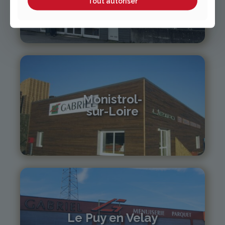
Tout autoriser
04 70 97 56 39
cusset@gabriel-sa.fr
Monistrol-
sur-Loire
04 71 61 01 86
monistrol@gabriel-sa.fr
Le Puy en Velay