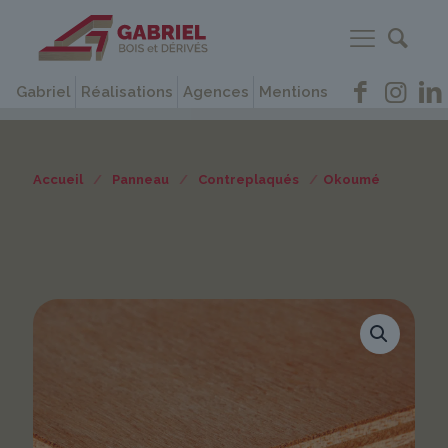
Gabriel
Réalisations
Agences
Mentions
Accueil
/
Panneau
/
Contreplaqués
/
Okoumé