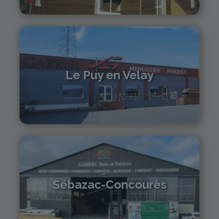
monistrol@gabriel-sa.fr
Le Puy en Velay
04 71 01 13 30
lepuy@gabriel-sa.fr
Sébazac-Concourès
05 81 55 83 89
monistrol@gabriel-sa.fr