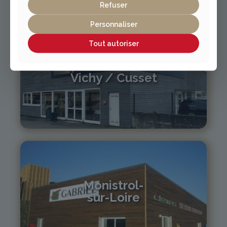
Refuser
lexpo@gabriel-sa.fr
Personnaliser
Tout autoriser
Vichy / Cusset
04 70 97 56 39
cusset@gabriel-sa.fr
Monistrol-
sur-Loire
04 71 61 01 86