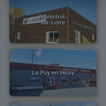
Monistrol-
sur-Loire
04 71 61 01 86
monistrol@gabriel-sa.fr
Le Puy en Velay
04 71 01 13 30
lepuy@gabriel-sa.fr