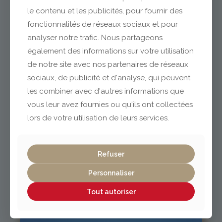
le contenu et les publicités, pour fournir des
fonctionnalités de réseaux sociaux et pour
analyser notre trafic. Nous partageons
Clermont-Ferrand
également des informations sur votre utilisation
de notre site avec nos partenaires de réseaux
04 73 42 18 38
sociaux, de publicité et d'analyse, qui peuvent
lexpo@gabriel-sa.fr
les combiner avec d'autres informations que
vous leur avez fournies ou qu'ils ont collectées
lors de votre utilisation de leurs services.
Vichy / Cusset
Refuser
Personnaliser
04 70 97 56 39
cusset@gabriel-sa.fr
Tout autoriser