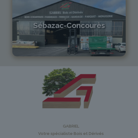
Sébazac-Concourès
05 81 55 83 89
monistrol@gabriel-sa.fr
GABRIEL
Votre spécialiste Bois et Dérivés