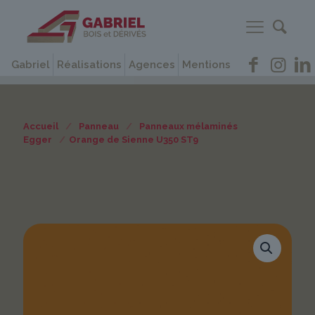
Gabriel
Réalisations
Agences
Mentions
Accueil
/
Panneau
/
Panneaux mélaminés
Egger
/
Orange de Sienne U350 ST9