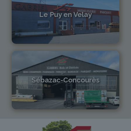
Le Puy en Velay
04 71 01 13 30
lepuy@gabriel-sa.fr
Sébazac-Concourès
05 81 55 83 89
monistrol@gabriel-sa.fr