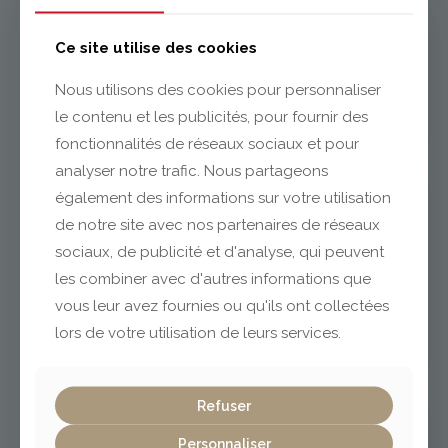
Issoire
Ce site utilise des cookies
Nous utilisons des cookies pour personnaliser
le contenu et les publicités, pour fournir des
04 73 55 06 09
contact@gabriel-sa.fr
fonctionnalités de réseaux sociaux et pour
analyser notre trafic. Nous partageons
également des informations sur votre utilisation
de notre site avec nos partenaires de réseaux
sociaux, de publicité et d'analyse, qui peuvent
Clermont-Ferrand
les combiner avec d'autres informations que
vous leur avez fournies ou qu'ils ont collectées
lors de votre utilisation de leurs services.
04 73 42 18 38
lexpo@gabriel-sa.fr
Refuser
Personnaliser