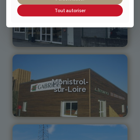
Tout autoriser
Vichy / Cusset
04 70 97 56 39
cusset@gabriel-sa.fr
Monistrol-
sur-Loire
04 71 61 01 86
monistrol@gabriel-sa.fr