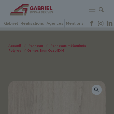
Gabriel
Réalisations
Agences
Mentions
Accueil
/
Panneau
/
Panneaux mélaminés
Polyrey
/
Ormes Brun O110 EXM