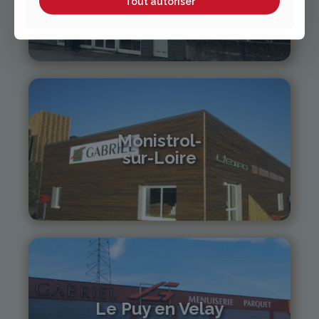
Tout autoriser
04 70 97 56 39
cusset@gabriel-sa.fr
Monistrol-
sur-Loire
04 71 61 01 86
monistrol@gabriel-sa.fr
Le Puy en Velay