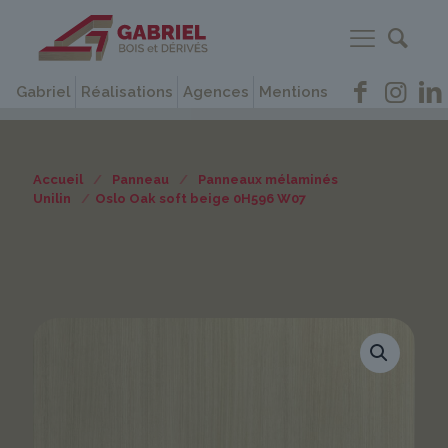
Gabriel
Réalisations
Agences
Mentions
Accueil
/
Panneau
/
Panneaux mélaminés
Unilin
/
Oslo Oak soft beige 0H596 W07