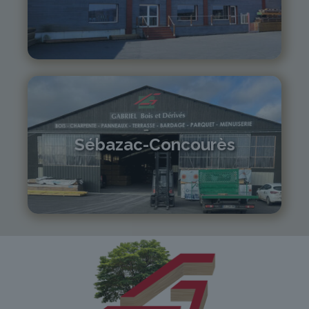
04 71 01 13 30
lepuy@gabriel-sa.fr
Sébazac-Concourès
05 81 55 83 89
monistrol@gabriel-sa.fr