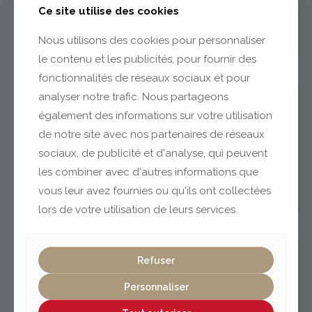
Ce site utilise des cookies
04 73 55 06 09
Nous utilisons des cookies pour personnaliser
contact@gabriel-sa.fr
le contenu et les publicités, pour fournir des
fonctionnalités de réseaux sociaux et pour
analyser notre trafic. Nous partageons
également des informations sur votre utilisation
de notre site avec nos partenaires de réseaux
Clermont-Ferrand
sociaux, de publicité et d'analyse, qui peuvent
les combiner avec d'autres informations que
vous leur avez fournies ou qu'ils ont collectées
04 73 42 18 38
lexpo@gabriel-sa.fr
lors de votre utilisation de leurs services.
Refuser
Personnaliser
Vichy / Cusset