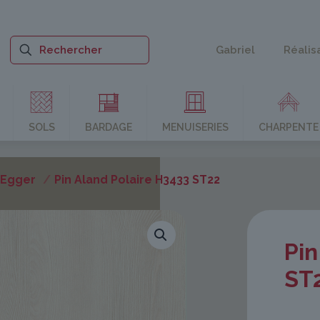
Gabriel
Réalis
SOLS
BARDAGE
MENUISERIES
CHARPENTE
 Egger
/
Pin Aland Polaire H3433 ST22
Pin
ST