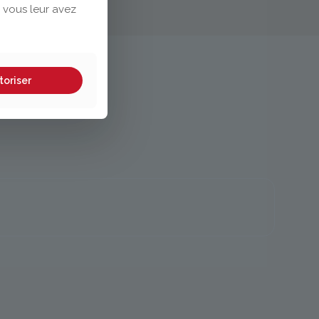
 vous leur avez
toriser