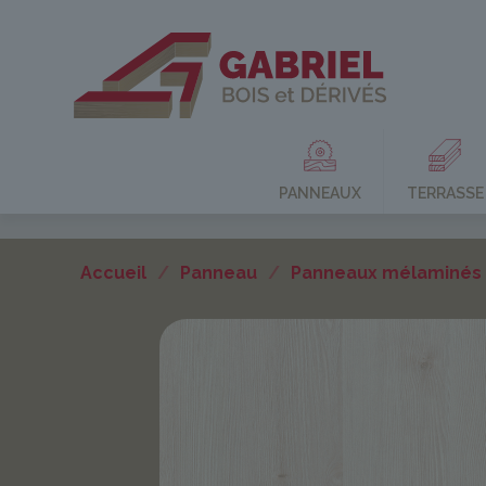
PANNEAUX
TERRASSE
Accueil
/
Panneau
/
Panneaux mélaminés