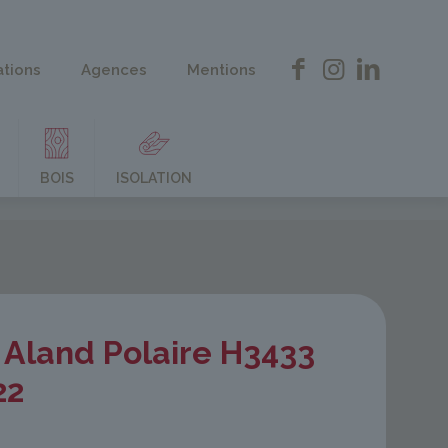
ations
Agences
Mentions
BOIS
ISOLATION
 Aland Polaire H3433
22