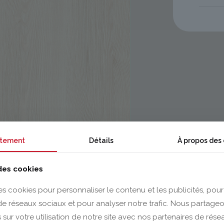
tement
Détails
À propos des
 des cookies
es cookies pour personnaliser le contenu et les publicités, pour
 de réseaux sociaux et pour analyser notre trafic. Nous partag
 sur votre utilisation de notre site avec nos partenaires de rés