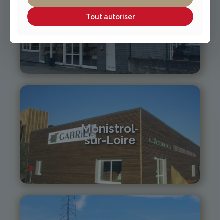
Tout autoriser
Vichy / Cusset
04 70 97 56 39
cusset@gabriel-sa.fr
Monistrol-
sur-Loire
04 71 61 01 86
monistrol@gabriel-sa.fr