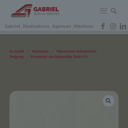
Gabriel
Réalisations
Agences
Mentions
Accueil
/
Panneau
/
Panneaux mélaminés
Polyrey
/
Pommier de Deauville D021 FA