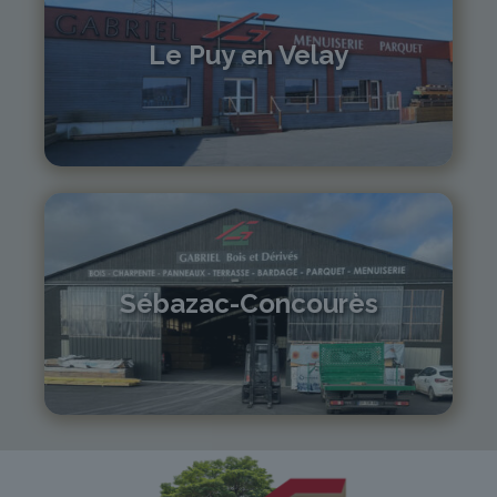
Le Puy en Velay
04 71 01 13 30
lepuy@gabriel-sa.fr
Sébazac-Concourès
05 81 55 83 89
monistrol@gabriel-sa.fr