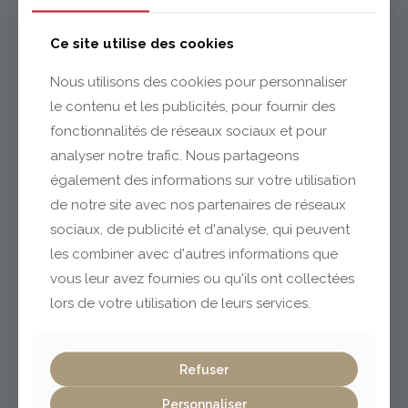
Issoire
Ce site utilise des cookies
Nous utilisons des cookies pour personnaliser
le contenu et les publicités, pour fournir des
04 73 55 06 09
contact@gabriel-sa.fr
fonctionnalités de réseaux sociaux et pour
analyser notre trafic. Nous partageons
également des informations sur votre utilisation
de notre site avec nos partenaires de réseaux
sociaux, de publicité et d'analyse, qui peuvent
Clermont-Ferrand
les combiner avec d'autres informations que
vous leur avez fournies ou qu'ils ont collectées
lors de votre utilisation de leurs services.
04 73 42 18 38
lexpo@gabriel-sa.fr
Refuser
Personnaliser