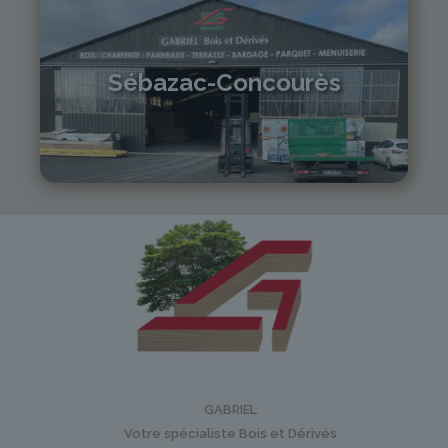
Sébazac-Concourès
05 81 55 83 89
monistrol@gabriel-sa.fr
GABRIEL
Votre spécialiste Bois et Dérivés