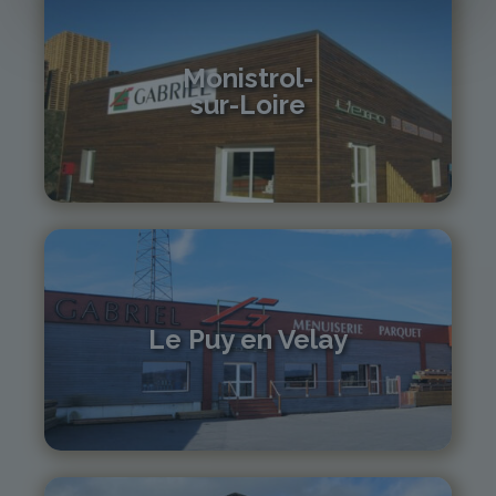
Monistrol-
sur-Loire
04 71 61 01 86
monistrol@gabriel-sa.fr
Le Puy en Velay
04 71 01 13 30
lepuy@gabriel-sa.fr