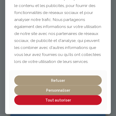
le contenu et les publicités, pour fournir des
fonctionnalités de réseaux sociaux et pour
analyser notre trafic. Nous partageons
Clermont-Ferrand
également des informations sur votre utilisation
de notre site avec nos partenaires de réseaux
04 73 42 18 38
sociaux, de publicité et d'analyse, qui peuvent
lexpo@gabriel-sa.fr
les combiner avec d'autres informations que
vous leur avez fournies ou qu'ils ont collectées
lors de votre utilisation de leurs services.
Vichy / Cusset
Refuser
Personnaliser
04 70 97 56 39
cusset@gabriel-sa.fr
Tout autoriser