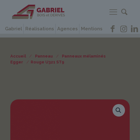
Gabriel
Réalisations
Agences
Mentions
Accueil
/
Panneau
/
Panneaux mélaminés
Egger
/
Rouge U321 ST9