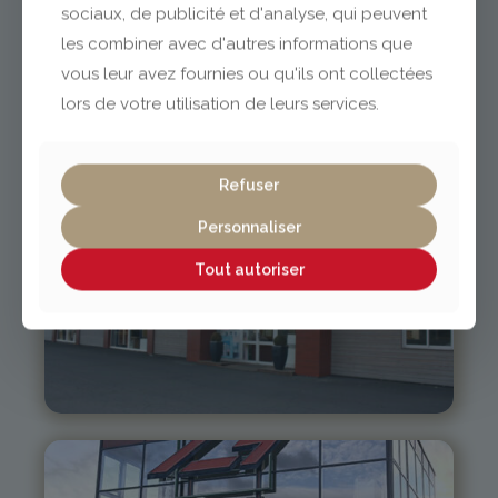
sociaux, de publicité et d'analyse, qui peuvent
NOTRE CATALOGUE
les combiner avec d'autres informations que
MENUISERIES
vous leur avez fournies ou qu'ils ont collectées
lors de votre utilisation de leurs services.
Refuser
Personnaliser
Tout autoriser
Issoire
04 73 55 06 09
contact@gabriel-sa.fr