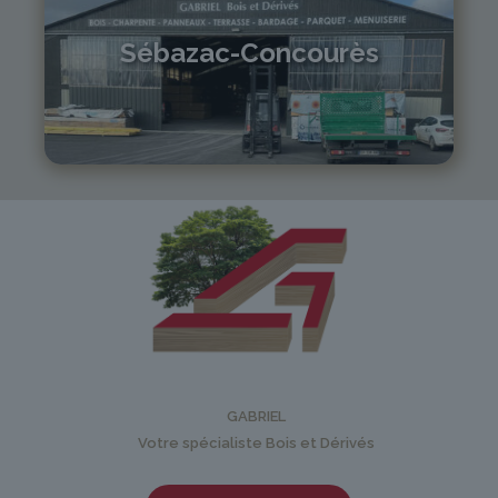
Sébazac-Concourès
05 81 55 83 89
monistrol@gabriel-sa.fr
GABRIEL
Votre spécialiste Bois et Dérivés