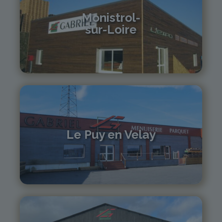
Monistrol-
sur-Loire
04 71 61 01 86
monistrol@gabriel-sa.fr
Le Puy en Velay
04 71 01 13 30
lepuy@gabriel-sa.fr