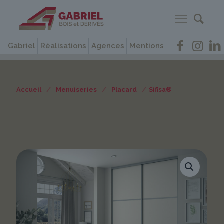
Gabriel
Réalisations
Agences
Mentions
Accueil
/
Menuiseries
/
Placard
/
Sifisa®