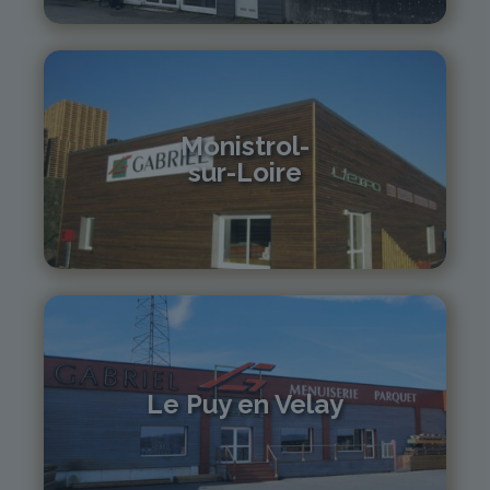
Monistrol-
sur-Loire
04 71 61 01 86
monistrol@gabriel-sa.fr
Le Puy en Velay
04 71 01 13 30