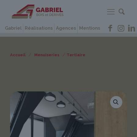
Gabriel
Réalisations
Agences
Mentions
Accueil
/
Menuiseries
/
Tertiaire