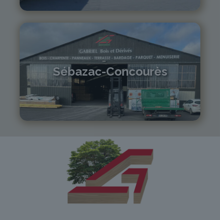
lepuy@gabriel-sa.fr
Sébazac-Concourès
05 81 55 83 89
monistrol@gabriel-sa.fr