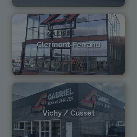
contact@gabriel-sa.fr
Clermont-Ferrand
04 73 42 18 38
lexpo@gabriel-sa.fr
Vichy / Cusset
04 70 97 56 39
cusset@gabriel-sa.fr