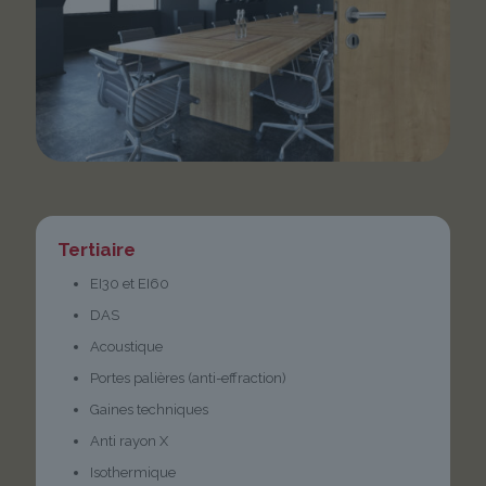
Tertiaire
EI30 et EI60
DAS
Acoustique
Portes palières (anti-effraction)
Gaines techniques
Anti rayon X
Isothermique