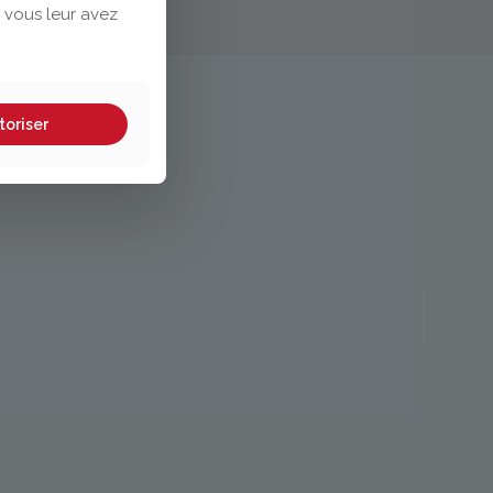
 vous leur avez
toriser