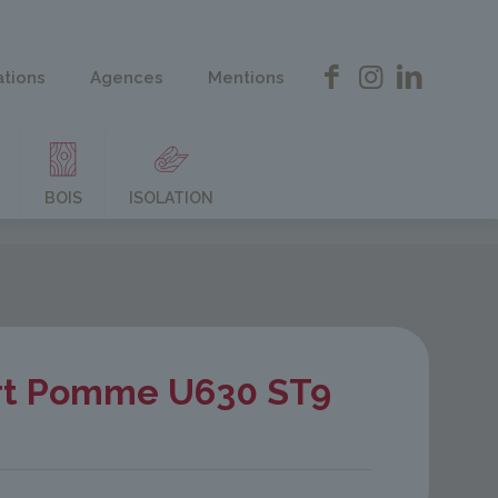
ations
Agences
Mentions
BOIS
ISOLATION
rt Pomme U630 ST9