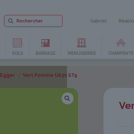
Gabriel
Réalis
SOLS
BARDAGE
MENUISERIES
CHARPENTE
 Egger
/
Vert Pomme U630 ST9
Ve