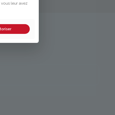
 vous leur avez
toriser