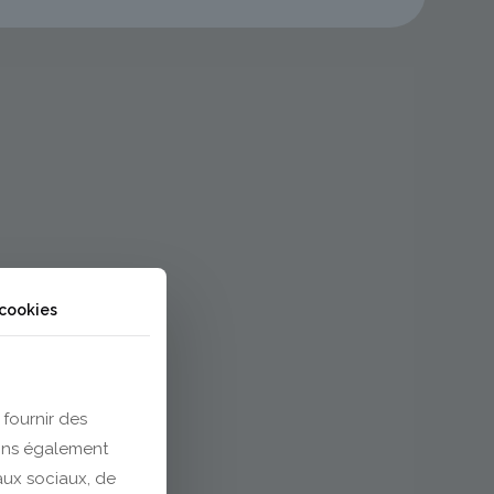
 cookies
 fournir des
eons également
eaux sociaux, de