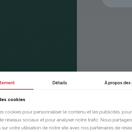
tement
Détails
À propos des
 des cookies
es cookies pour personnaliser le contenu et les publicités, pour
 de réseaux sociaux et pour analyser notre trafic. Nous partag
 sur votre utilisation de notre site avec nos partenaires de rés