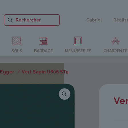
Gabriel
Réalis
SOLS
BARDAGE
MENUISERIES
CHARPENTE
 Egger
/
Vert Sapin U606 ST9
Ver