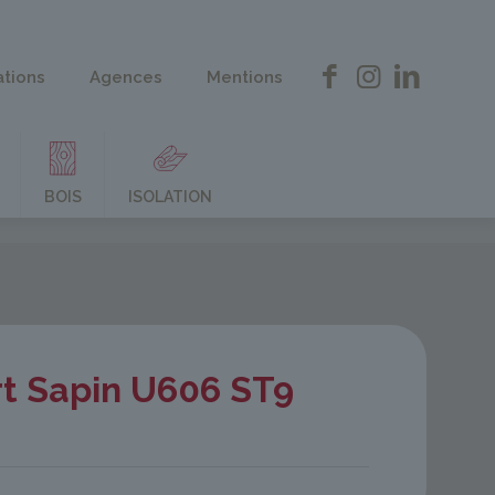
ations
Agences
Mentions
BOIS
ISOLATION
t Sapin U606 ST9