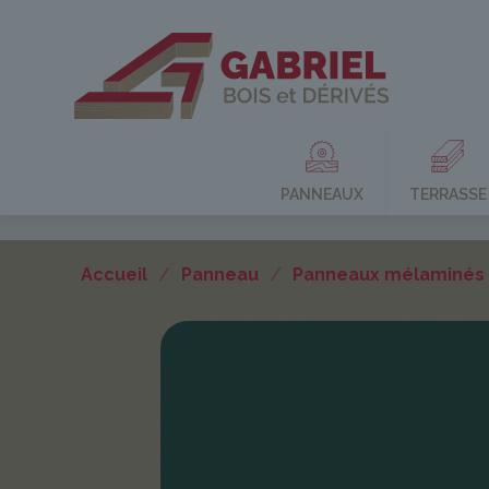
PANNEAUX
TERRASSE
Accueil
/
Panneau
/
Panneaux mélaminés