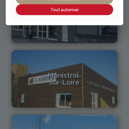
Tout autoriser
Vichy / Cusset
04 70 97 56 39
cusset@gabriel-sa.fr
Monistrol-
sur-Loire
04 71 61 01 86
monistrol@gabriel-sa.fr