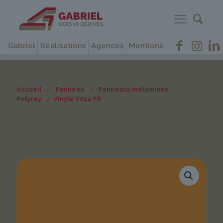
Gabriel
Réalisations
Agences
Mentions
Accueil
/
Panneau
/
Panneaux mélaminés
Polyrey
/
Vinyle V014 FA