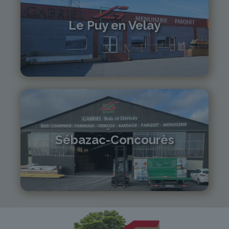
Le Puy en Velay
04 71 01 13 30
lepuy@gabriel-sa.fr
Sébazac-Concourès
05 81 55 83 89
monistrol@gabriel-sa.fr