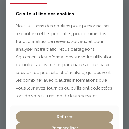
Issoire
Ce site utilise des cookies
Nous utilisons des cookies pour personnaliser
le contenu et les publicités, pour fournir des
04 73 55 06 09
contact@gabriel-sa.fr
fonctionnalités de réseaux sociaux et pour
analyser notre trafic. Nous partageons
également des informations sur votre utilisation
de notre site avec nos partenaires de réseaux
sociaux, de publicité et d'analyse, qui peuvent
Clermont-Ferrand
les combiner avec d'autres informations que
vous leur avez fournies ou qu'ils ont collectées
lors de votre utilisation de leurs services.
04 73 42 18 38
lexpo@gabriel-sa.fr
Refuser
Personnaliser