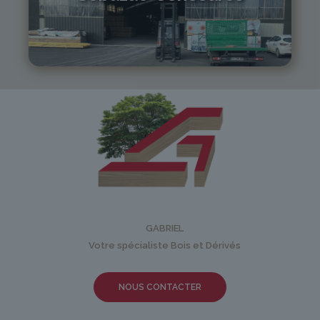
05 81 55 83 89
monistrol@gabriel-sa.fr
GABRIEL
Votre spécialiste Bois et Dérivés
NOUS CONTACTER