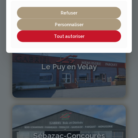
sur-Loire
Refuser
04 71 61 01 86
monistrol@gabriel-sa.fr
Personnaliser
Tout autoriser
Le Puy en Velay
04 71 01 13 30
lepuy@gabriel-sa.fr
Sébazac-Concourès