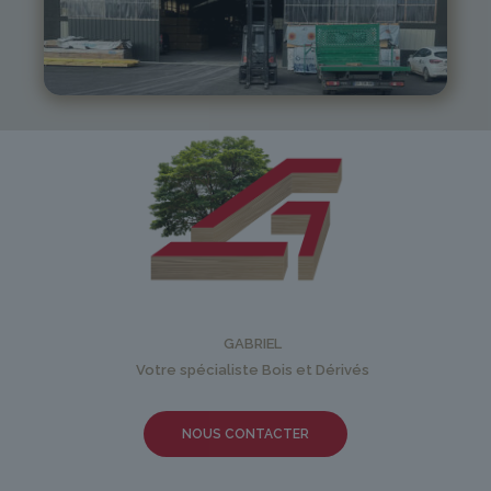
05 81 55 83 89
monistrol@gabriel-sa.fr
GABRIEL
Votre spécialiste Bois et Dérivés
NOUS CONTACTER