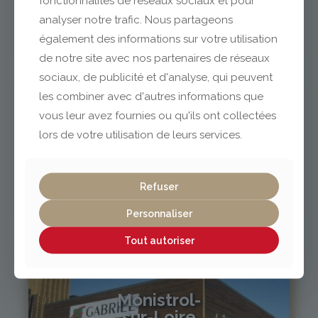
fonctionnalités de réseaux sociaux et pour
analyser notre trafic. Nous partageons
également des informations sur votre utilisation
04 73 42 18 38
lexpo@gabriel-sa.fr
de notre site avec nos partenaires de réseaux
sociaux, de publicité et d'analyse, qui peuvent
les combiner avec d'autres informations que
vous leur avez fournies ou qu'ils ont collectées
lors de votre utilisation de leurs services.
Vichy / Cusset
Refuser
04 70 97 56 39
cusset@gabriel-sa.fr
Personnaliser
Tout autoriser
Monistrol-
sur-Loire