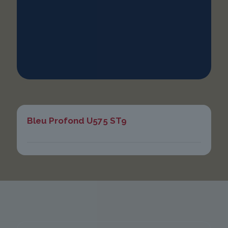
Bleu Profond U575 ST9