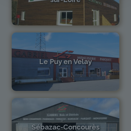
04 71 61 01 86
monistrol@gabriel-sa.fr
Le Puy en Velay
04 71 01 13 30
lepuy@gabriel-sa.fr
Sébazac-Concourès