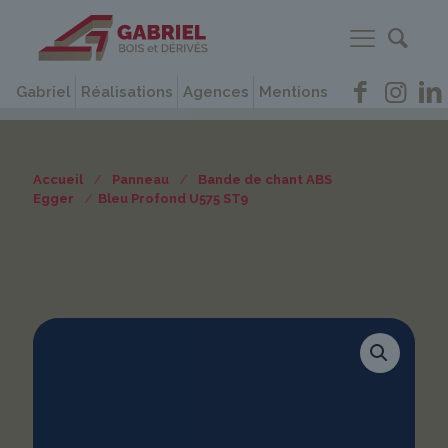
Gabriel
Réalisations
Agences
Mentions
Accueil
/
Panneau
/
Bande de chant ABS
Egger
/
Bleu Profond U575 ST9