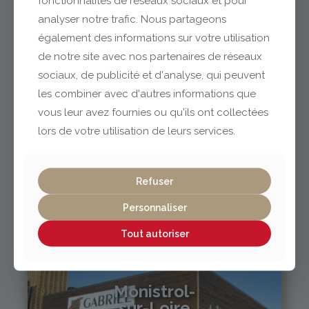
fonctionnalités de réseaux sociaux et pour
analyser notre trafic. Nous partageons
également des informations sur votre utilisation
04 73 42 18 38
lexpo@gabriel-sa.fr
de notre site avec nos partenaires de réseaux
sociaux, de publicité et d'analyse, qui peuvent
les combiner avec d'autres informations que
vous leur avez fournies ou qu'ils ont collectées
lors de votre utilisation de leurs services.
Vichy / Cusset
Refuser
04 70 97 56 39
cusset@gabriel-sa.fr
Personnaliser
Tout autoriser
Monistrol-
sur-Loire