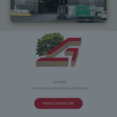
05 81 55 83 89
monistrol@gabriel-sa.fr
GABRIEL
Votre spécialiste Bois et Dérivés
NOUS CONTACTER