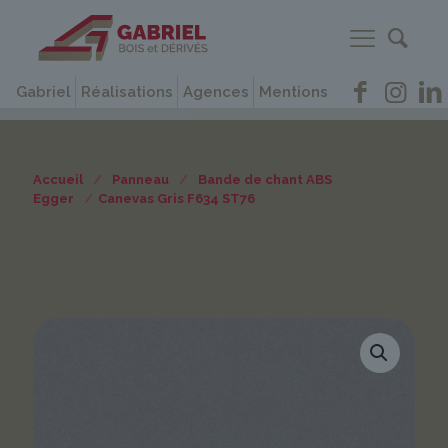
Gabriel
Réalisations
Agences
Mentions
Accueil
/
Panneau
/
Bande de chant ABS
Egger
/
Canevas Gris F634 ST76