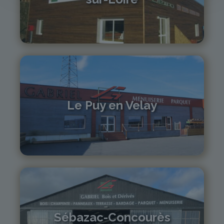
04 71 61 01 86
monistrol@gabriel-sa.fr
Le Puy en Velay
04 71 01 13 30
lepuy@gabriel-sa.fr
Sébazac-Concourès