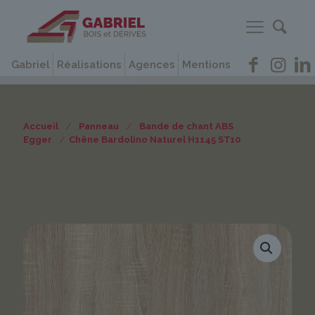
Gabriel
Réalisations
Agences
Mentions
Accueil
/
Panneau
/
Bande de chant ABS
Egger
/
Chêne Bardolino Naturel H1145 ST10