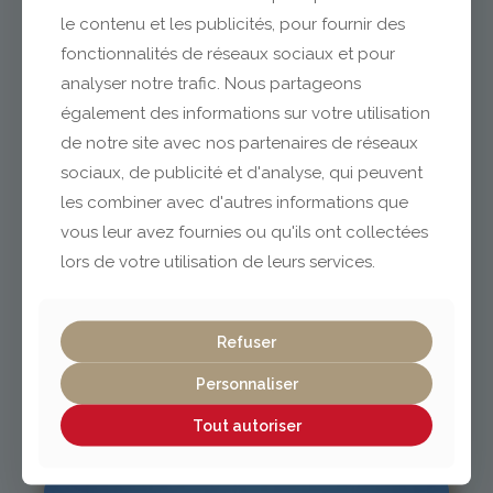
le contenu et les publicités, pour fournir des
fonctionnalités de réseaux sociaux et pour
analyser notre trafic. Nous partageons
Clermont-Ferrand
également des informations sur votre utilisation
de notre site avec nos partenaires de réseaux
04 73 42 18 38
sociaux, de publicité et d'analyse, qui peuvent
lexpo@gabriel-sa.fr
les combiner avec d'autres informations que
vous leur avez fournies ou qu'ils ont collectées
lors de votre utilisation de leurs services.
Vichy / Cusset
Refuser
Personnaliser
04 70 97 56 39
cusset@gabriel-sa.fr
Tout autoriser