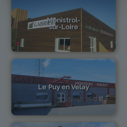
Monistrol-
sur-Loire
04 71 61 01 86
monistrol@gabriel-sa.fr
Le Puy en Velay
04 71 01 13 30
lepuy@gabriel-sa.fr