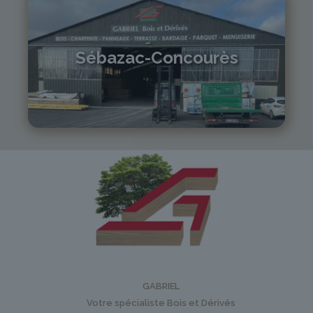
Sébazac-Concourès
05 81 55 83 89
monistrol@gabriel-sa.fr
GABRIEL
Votre spécialiste Bois et Dérivés