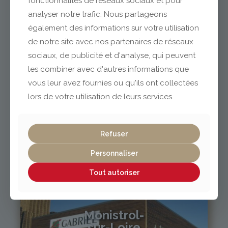
fonctionnalités de réseaux sociaux et pour
analyser notre trafic. Nous partageons
également des informations sur votre utilisation
04 73 42 18 38
lexpo@gabriel-sa.fr
de notre site avec nos partenaires de réseaux
sociaux, de publicité et d'analyse, qui peuvent
les combiner avec d'autres informations que
vous leur avez fournies ou qu'ils ont collectées
lors de votre utilisation de leurs services.
Vichy / Cusset
Refuser
04 70 97 56 39
cusset@gabriel-sa.fr
Personnaliser
Tout autoriser
Monistrol-
sur-Loire