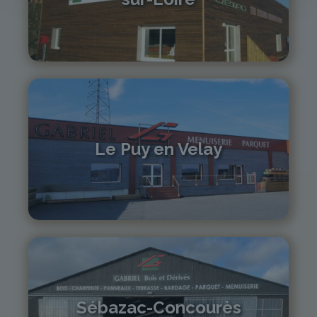
04 71 61 01 86
monistrol@gabriel-sa.fr
Le Puy en Velay
04 71 01 13 30
lepuy@gabriel-sa.fr
Sébazac-Concourès