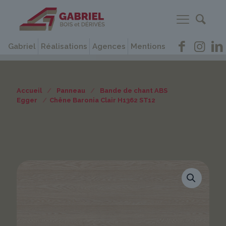
Gabriel
Réalisations
Agences
Mentions
Accueil
/
Panneau
/
Bande de chant ABS
Egger
/
Chêne Baronia Clair H1362 ST12