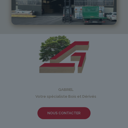
05 81 55 83 89
monistrol@gabriel-sa.fr
GABRIEL
Votre spécialiste Bois et Dérivés
NOUS CONTACTER