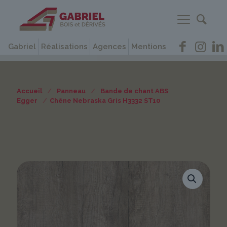
Gabriel
Réalisations
Agences
Mentions
Accueil
/
Panneau
/
Bande de chant ABS
Egger
/
Chêne Nebraska Gris H3332 ST10