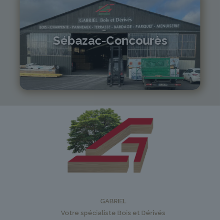
Sébazac-Concourès
05 81 55 83 89
monistrol@gabriel-sa.fr
GABRIEL
Votre spécialiste Bois et Dérivés