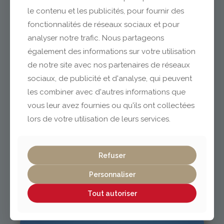
le contenu et les publicités, pour fournir des
fonctionnalités de réseaux sociaux et pour
analyser notre trafic. Nous partageons
Clermont-Ferrand
également des informations sur votre utilisation
de notre site avec nos partenaires de réseaux
04 73 42 18 38
sociaux, de publicité et d'analyse, qui peuvent
lexpo@gabriel-sa.fr
les combiner avec d'autres informations que
vous leur avez fournies ou qu'ils ont collectées
lors de votre utilisation de leurs services.
Vichy / Cusset
Refuser
Personnaliser
04 70 97 56 39
cusset@gabriel-sa.fr
Tout autoriser