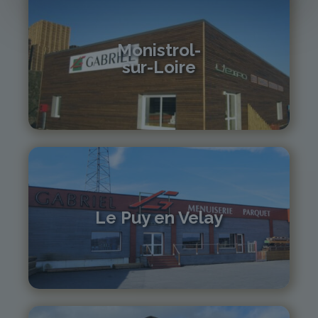
Monistrol-
sur-Loire
04 71 61 01 86
monistrol@gabriel-sa.fr
Le Puy en Velay
04 71 01 13 30
lepuy@gabriel-sa.fr