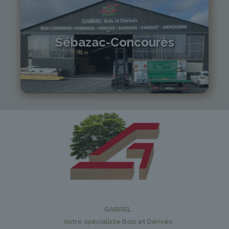
Sébazac-Concourès
05 81 55 83 89
monistrol@gabriel-sa.fr
GABRIEL
Votre spécialiste Bois et Dérivés