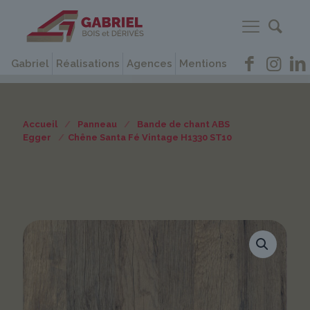
Gabriel
Réalisations
Agences
Mentions
Accueil
/
Panneau
/
Bande de chant ABS
Egger
/
Chêne Santa Fé Vintage H1330 ST10