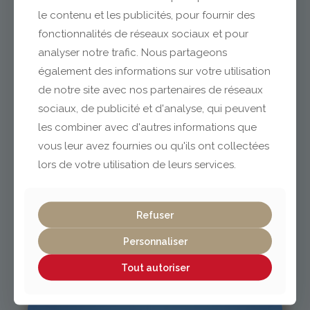
le contenu et les publicités, pour fournir des
fonctionnalités de réseaux sociaux et pour
analyser notre trafic. Nous partageons
Clermont-Ferrand
également des informations sur votre utilisation
de notre site avec nos partenaires de réseaux
04 73 42 18 38
sociaux, de publicité et d'analyse, qui peuvent
lexpo@gabriel-sa.fr
les combiner avec d'autres informations que
vous leur avez fournies ou qu'ils ont collectées
lors de votre utilisation de leurs services.
Vichy / Cusset
Refuser
Personnaliser
04 70 97 56 39
cusset@gabriel-sa.fr
Tout autoriser