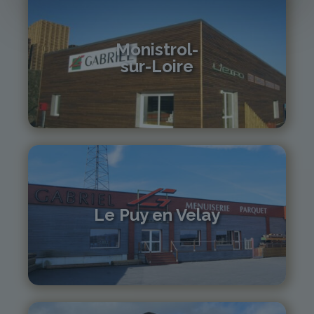
Monistrol-
sur-Loire
04 71 61 01 86
monistrol@gabriel-sa.fr
Le Puy en Velay
04 71 01 13 30
lepuy@gabriel-sa.fr