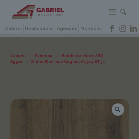
Gabriel
Réalisations
Agences
Mentions
Accueil
/
Panneau
/
Bande de chant ABS
Egger
/
Chêne Sherman Cognac H1344 ST32