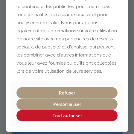
le contenu et les publicités, pour fournir des
fonctionnalités de réseaux sociaux et pour
analyser notre trafic. Nous partageons
Clermont-Ferrand
également des informations sur votre utilisation
de notre site avec nos partenaires de réseaux
04 73 42 18 38
sociaux, de publicité et d'analyse, qui peuvent
lexpo@gabriel-sa.fr
les combiner avec d'autres informations que
vous leur avez fournies ou qu'ils ont collectées
lors de votre utilisation de leurs services.
Vichy / Cusset
Refuser
Personnaliser
04 70 97 56 39
cusset@gabriel-sa.fr
Tout autoriser