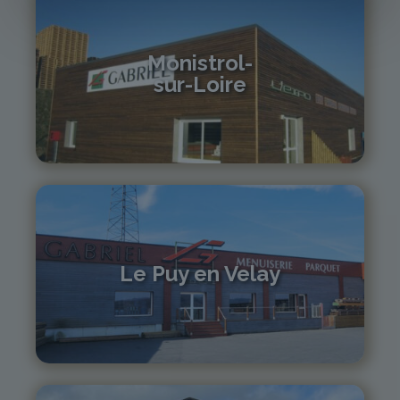
Monistrol-
sur-Loire
04 71 61 01 86
monistrol@gabriel-sa.fr
Le Puy en Velay
04 71 01 13 30
lepuy@gabriel-sa.fr