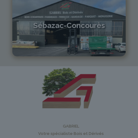
Sébazac-Concourès
05 81 55 83 89
monistrol@gabriel-sa.fr
GABRIEL
Votre spécialiste Bois et Dérivés