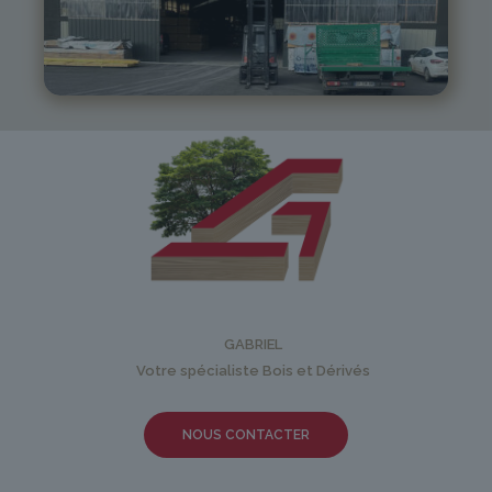
05 81 55 83 89
monistrol@gabriel-sa.fr
GABRIEL
Votre spécialiste Bois et Dérivés
NOUS CONTACTER