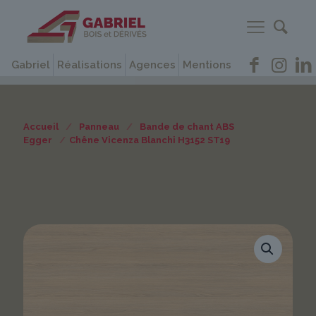
Gabriel
Réalisations
Agences
Mentions
Accueil
/
Panneau
/
Bande de chant ABS
Egger
/
Chêne Vicenza Blanchi H3152 ST19