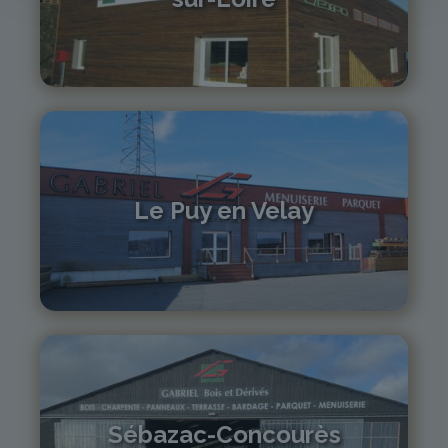
04 71 61 01 86
monistrol@gabriel-sa.fr
Le Puy en Velay
04 71 01 13 30
lepuy@gabriel-sa.fr
Sébazac-Concourès