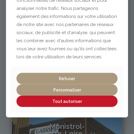
fonctionnalités de réseaux sociaux et pour
analyser notre trafic. Nous partageons
également des informations sur votre utilisation
04 73 42 18 38
lexpo@gabriel-sa.fr
de notre site avec nos partenaires de réseaux
sociaux, de publicité et d'analyse, qui peuvent
les combiner avec d'autres informations que
vous leur avez fournies ou qu'ils ont collectées
lors de votre utilisation de leurs services.
Vichy / Cusset
Refuser
04 70 97 56 39
cusset@gabriel-sa.fr
Personnaliser
Tout autoriser
Monistrol-
sur-Loire