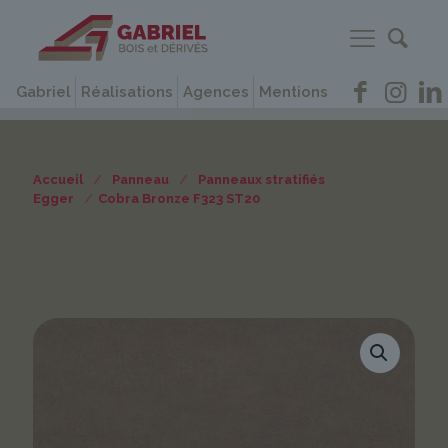
Gabriel
Réalisations
Agences
Mentions
Accueil
/
Panneau
/
Panneaux stratifiés
Egger
/
Cobra Bronze F323 ST20