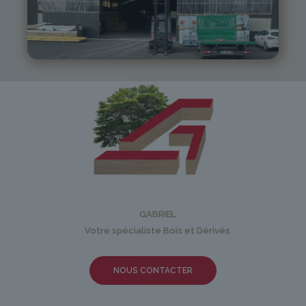
05 81 55 83 89
monistrol@gabriel-sa.fr
GABRIEL
Votre spécialiste Bois et Dérivés
NOUS CONTACTER