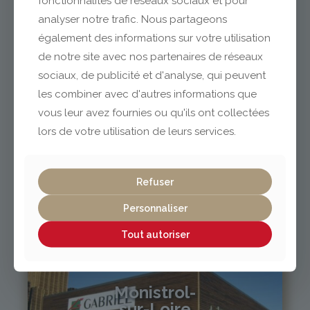
fonctionnalités de réseaux sociaux et pour
analyser notre trafic. Nous partageons
également des informations sur votre utilisation
04 73 42 18 38
lexpo@gabriel-sa.fr
de notre site avec nos partenaires de réseaux
sociaux, de publicité et d'analyse, qui peuvent
les combiner avec d'autres informations que
vous leur avez fournies ou qu'ils ont collectées
lors de votre utilisation de leurs services.
Vichy / Cusset
Refuser
04 70 97 56 39
cusset@gabriel-sa.fr
Personnaliser
Tout autoriser
Monistrol-
sur-Loire