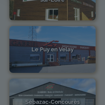
04 71 61 01 86
monistrol@gabriel-sa.fr
Le Puy en Velay
04 71 01 13 30
lepuy@gabriel-sa.fr
Sébazac-Concourès