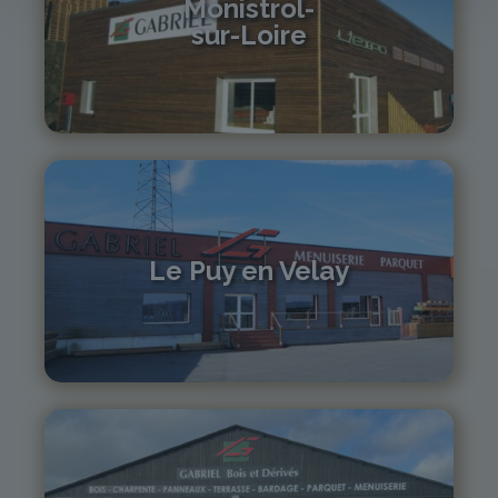
Monistrol-
sur-Loire
04 71 61 01 86
monistrol@gabriel-sa.fr
Le Puy en Velay
04 71 01 13 30
lepuy@gabriel-sa.fr