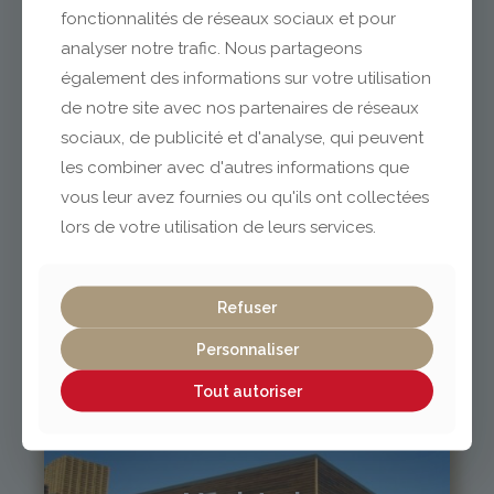
Clermont-Ferrand
fonctionnalités de réseaux sociaux et pour
analyser notre trafic. Nous partageons
également des informations sur votre utilisation
04 73 42 18 38
de notre site avec nos partenaires de réseaux
lexpo@gabriel-sa.fr
sociaux, de publicité et d'analyse, qui peuvent
les combiner avec d'autres informations que
vous leur avez fournies ou qu'ils ont collectées
lors de votre utilisation de leurs services.
Vichy / Cusset
Refuser
04 70 97 56 39
cusset@gabriel-sa.fr
Personnaliser
Tout autoriser