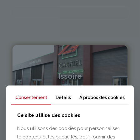
Issoire
04 73 55 06 09
Consentement
Détails
À propos des cookies
contact@gabriel-sa.fr
Ce site utilise des cookies
Nous utilisons des cookies pour personnaliser
le contenu et les publicités, pour fournir des