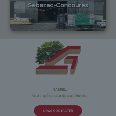
Sébazac-Concourès
05 81 55 83 89
monistrol@gabriel-sa.fr
GABRIEL
Votre spécialiste Bois et Dérivés
NOUS CONTACTER