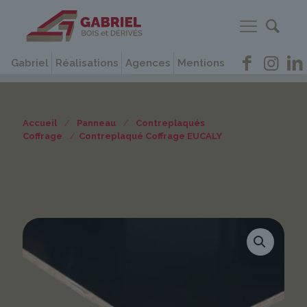
Gabriel
Réalisations
Agences
Mentions
Accueil
/
Panneau
/
Contreplaqués
Coffrage
/
Contreplaqué Coffrage EUCALY